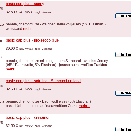
basic cap plus - sunny
32.50 €
inkl. MWSt. zzgl. Versand
beanie, chemomütze - weicher Baumwolljersey (5% Elasthan) -
mehr...
weiß/sand
basic cap plus - pro-secco blue
39.90 €
inkl. MWSt. zzgl. Versand
beanie, chemomütze mit integriertem Stirnband - weicher Jersey
(95% Baumwolle, 5% Elasthan) - jeansblau mit weißen Punkten
mehr...
basic cap plus - soft line - Stirnband optional
32.50 €
inkl. MWSt. zzgl. Versand
beanie, chemomütze - Baumwolljersey (5% Elasthan)
mehr...
pastellfarbene Linien auf naturweißem Grund
basic cap plus - cinnamon
32.50 €
inkl. MWSt. zzgl. Versand