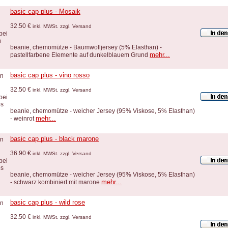
basic cap plus - Mosaik
32.50 €
inkl. MWSt. zzgl. Versand
beanie, chemomütze - Baumwolljersey (5% Elasthan) -
mehr...
pastellfarbene Elemente auf dunkelblauem Grund
basic cap plus - vino rosso
32.50 €
inkl. MWSt. zzgl. Versand
beanie, chemomütze - weicher Jersey (95% Viskose, 5% Elasthan)
mehr...
- weinrot
basic cap plus - black marone
36.90 €
inkl. MWSt. zzgl. Versand
beanie, chemomütze - weicher Jersey (95% Viskose, 5% Elasthan)
mehr...
- schwarz kombiniert mit marone
basic cap plus - wild rose
32.50 €
inkl. MWSt. zzgl. Versand