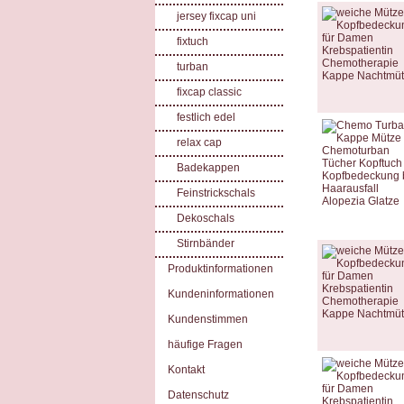
jersey fixcap uni
fixtuch
turban
fixcap classic
festlich edel
relax cap
Badekappen
Feinstrickschals
Dekoschals
Stirnbänder
Produktinformationen
Kundeninformationen
Kundenstimmen
häufige Fragen
Kontakt
Datenschutz