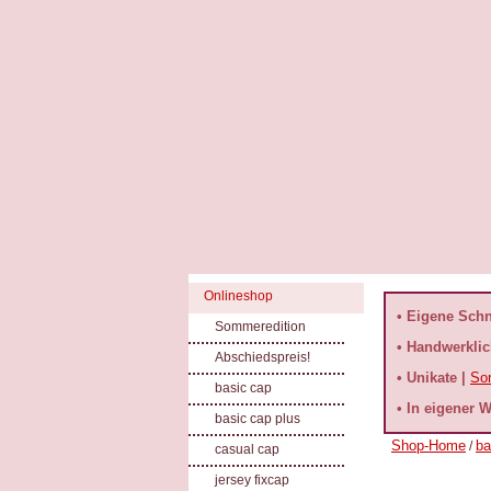
Onlineshop
• Eigene Schni
Sommeredition
• Handwerklich
Abschiedspreis!
• Unikate |
So
basic cap
• In eigener W
basic cap plus
Shop-Home
ba
/
casual cap
jersey fixcap