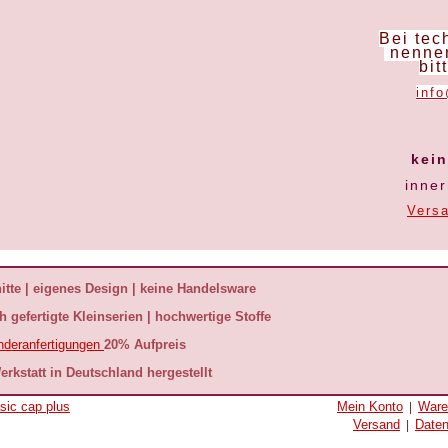
Bei tec
nennen
bit
inf
kei
inne
Vers
tte | eigenes Design | keine Handelsware
 gefertigte Kleinserien | hochwertige Stoffe
nderanfertigungen
20% Aufpreis
erkstatt in Deutschland hergestellt
sic cap plus
Mein Konto
Ware
|
Versand
Date
|