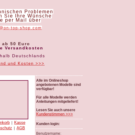
hnischen Problemen
 Sie Ihre Wünsche
te per Mail über
o@on-top-shop.com
ab 50 Euro
ne Versandkosten
rhalb Deutschlands
and und Kosten >>>
Alle im Onlineshop
angebotenen Modelle sind
verfügbar!
Für alle Modelle werden
Anleitungen mitgeliefert!
Lesen Sie auch unsere
Kundenstimmen >>>
nkorb
Kasse
|
Kunden login:
nschutz
AGB
|
Benutzername: