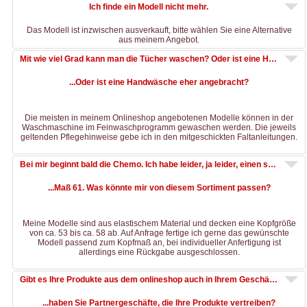
Ich finde ein Modell nicht mehr.
Das Modell ist inzwischen ausverkauft, bitte wählen Sie eine Alternative
aus meinem Angebot.
Mit wie viel Grad kann man die Tücher waschen? Oder ist eine Handwäsche eher angebracht?
...Oder ist eine Handwäsche eher angebracht?
Die meisten in meinem Onlineshop angebotenen Modelle können in der
Waschmaschine im Feinwaschprogramm gewaschen werden. Die jeweils
geltenden Pflegehinweise gebe ich in den mitgeschickten Faltanleitungen.
Bei mir beginnt bald die Chemo. Ich habe leider, ja leider, einen sehr großen Kopf: Maß 61. Was könnte mir von diesem Sortiment passen?
...Maß 61. Was könnte mir von diesem Sortiment passen?
Meine Modelle sind aus elastischem Material und decken eine Kopfgröße
von ca. 53 bis ca. 58 ab. Auf Anfrage fertige ich gerne das gewünschte
Modell passend zum Kopfmaß an, bei individueller Anfertigung ist
allerdings eine Rückgabe ausgeschlossen.
Gibt es Ihre Produkte aus dem onlineshop auch in Ihrem Geschäft in Kiel und haben Sie Partnergeschäfte, die Ihre Produkte vertreiben?
...haben Sie Partnergeschäfte, die Ihre Produkte vertreiben?