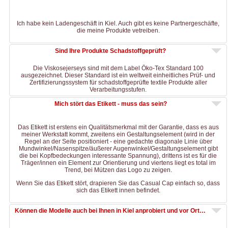
Ich habe kein Ladengeschäft in Kiel. Auch gibt es keine Partnergeschäfte,
die meine Produkte vetreiben.
Sind Ihre Produkte Schadstoffgeprüft?
Die Viskosejerseys sind mit dem Label Öko-Tex Standard 100
ausgezeichnet. Dieser Standard ist ein weltweit einheitliches Prüf- und
Zertifizierungssystem für schadstoffgeprüfte textile Produkte aller
Verarbeitungsstufen.
Mich stört das Etikett - muss das sein?
Das Etikett ist erstens ein Qualitätsmerkmal mit der Garantie, dass es aus
meiner Werkstatt kommt, zweitens ein Gestaltungselement (wird in der
Regel an der Seite positioniert - eine gedachte diagonale Linie über
Mundwinkel/Nasenspitze/äußerer Augenwinkel/Gestaltungselement gibt
die bei Kopfbedeckungen interessante Spannung), drittens ist es für die
Träger/innen ein Element zur Orientierung und viertens liegt es total im
Trend, bei Mützen das Logo zu zeigen.
Wenn Sie das Etikett stört, drapieren Sie das Casual Cap einfach so, dass
sich das Etikett innen befindet.
Können die Modelle auch bei Ihnen in Kiel anprobiert und vor Ort erstanden werden?