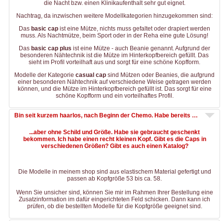
die Nacht bzw. einen Klinikaufenthalt sehr gut eignet.
Nachtrag, da inzwischen weitere Modellkategorien hinzugekommen sind:
Das
basic cap
ist eine Mütze, nichts muss gefaltet oder drapiert werden
muss. Als Nachtmütze, beim Sport oder in der Reha eine gute Lösung!
Das
basic cap plus
ist eine Mütze - auch Beanie genannt. Aufgrund der
besonderen Nähtechnik ist die Mütze im Hinterkopfbereich gefüllt. Das
sieht im Profil vorteilhaft aus und sorgt für eine schöne Kopfform.
Modelle der Kategorie
casual cap
sind Mützen oder Beanies, die aufgrund
einer besonderen Nähtechnik auf verschiedene Weise getragen werden
können, und die Mütze im Hinterkopfbereich gefüllt ist. Das sorgt für eine
schöne Kopfform und ein vorteilhaftes Profil.
Bin seit kurzem haarlos, nach Beginn der Chemo. Habe bereits 3 Caps, aber ohne Schild und Größe. Habe sie gebraucht geschenkt bekommen. Ich habe einen recht kleinen Kopf. Gibt es die Caps in verschiedenen Größen? Gibt es auch einen Katalog?
...aber ohne Schild und Größe. Habe sie gebraucht geschenkt
bekommen. Ich habe einen recht kleinen Kopf. Gibt es die Caps in
verschiedenen Größen? Gibt es auch einen Katalog?
Die Modelle in meinem shop sind aus elastischem Material gefertigt und
passen ab Kopfgröße 53 bis ca. 58.
Wenn Sie unsicher sind, können Sie mir im Rahmen Ihrer Bestellung eine
Zusatzinformation im dafür eingerichteten Feld schicken. Dann kann ich
prüfen, ob die bestellten Modelle für die Kopfgröße geeignet sind.