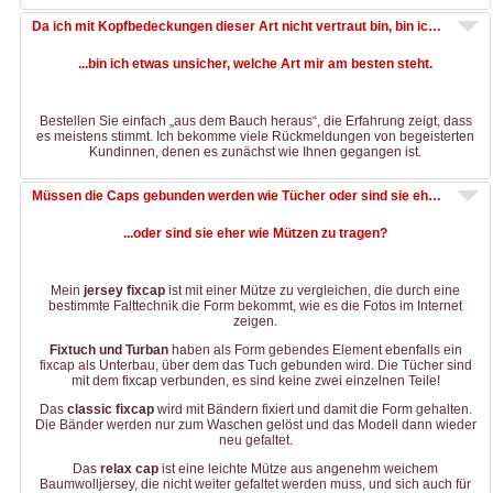
Da ich mit Kopfbedeckungen dieser Art nicht vertraut bin, bin ich etwas unsicher, welche Art mir am besten steht.
...bin ich etwas unsicher, welche Art mir am besten steht.
Bestellen Sie einfach „aus dem Bauch heraus“, die Erfahrung zeigt, dass
es meistens stimmt. Ich bekomme viele Rückmeldungen von begeisterten
Kundinnen, denen es zunächst wie Ihnen gegangen ist.
Müssen die Caps gebunden werden wie Tücher oder sind sie eher wie Mützen zu tragen?
...oder sind sie eher wie Mützen zu tragen?
Mein
jersey fixcap
ist mit einer Mütze zu vergleichen, die durch eine
bestimmte Falttechnik die Form bekommt, wie es die Fotos im Internet
zeigen.
Fixtuch und Turban
haben als Form gebendes Element ebenfalls ein
fixcap als Unterbau, über dem das Tuch gebunden wird. Die Tücher sind
mit dem fixcap verbunden, es sind keine zwei einzelnen Teile!
Das
classic fixcap
wird mit Bändern fixiert und damit die Form gehalten.
Die Bänder werden nur zum Waschen gelöst und das Modell dann wieder
neu gefaltet.
Das
relax cap
ist eine leichte Mütze aus angenehm weichem
Baumwolljersey, die nicht weiter gefaltet werden muss, und sich auch für