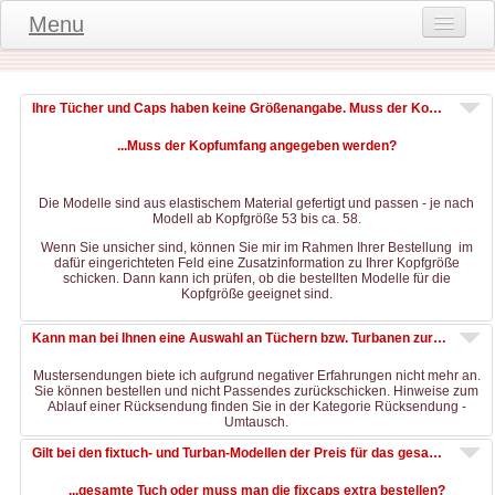
Menu
Onlineshop
Produktinformationen
Ihre Tücher und Caps haben keine Größenangabe. Muss der Kopfumfang angegeben werden?
...Muss der Kopfumfang angegeben werden?
Kundeninformationen
Kundenstimmen
Die Modelle sind aus elastischem Material gefertigt und passen - je nach
Modell ab Kopfgröße 53 bis ca. 58.
häufige Fragen
Wenn Sie unsicher sind, können Sie mir im Rahmen Ihrer Bestellung im
dafür eingerichteten Feld eine Zusatzinformation zu Ihrer Kopfgröße
Kontakt
schicken. Dann kann ich prüfen, ob die bestellten Modelle für die
Kopfgröße geeignet sind.
Datenschutz
Kann man bei Ihnen eine Auswahl an Tüchern bzw. Turbanen zur Ansicht bestellen?
Widerruf-Formular
Mustersendungen biete ich aufgrund negativer Erfahrungen nicht mehr an.
Sie können bestellen und nicht Passendes zurückschicken. Hinweise zum
Widerrufsbelehrung
Ablauf einer Rücksendung finden Sie in der Kategorie Rücksendung -
Umtausch.
Gilt bei den fixtuch- und Turban-Modellen der Preis für das gesamte Tuch oder muss man die fixcaps extra bestellen?
...gesamte Tuch oder muss man die fixcaps extra bestellen?