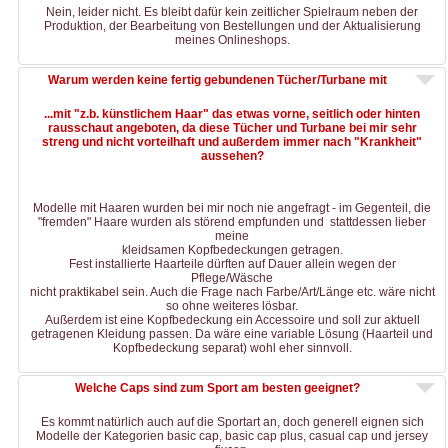
Nein, leider nicht. Es bleibt dafür kein zeitlicher Spielraum neben der
Produktion, der Bearbeitung von Bestellungen und der Aktualisierung
meines Onlineshops.
Warum werden keine fertig gebundenen Tücher/Turbane mit
...mit "z.b. künstlichem Haar" das etwas vorne, seitlich oder hinten
rausschaut angeboten, da diese Tücher und Turbane bei mir sehr
streng und nicht vorteilhaft und außerdem immer nach "Krankheit"
aussehen?
Modelle mit Haaren wurden bei mir noch nie angefragt - im Gegenteil, die
"fremden" Haare wurden als störend empfunden und stattdessen lieber
meine
kleidsamen Kopfbedeckungen getragen.
Fest installierte Haarteile dürften auf Dauer allein wegen der
Pflege/Wäsche
nicht praktikabel sein. Auch die Frage nach Farbe/Art/Länge etc. wäre nicht
so ohne weiteres lösbar.
Außerdem ist eine Kopfbedeckung ein Accessoire und soll zur aktuell
getragenen Kleidung passen. Da wäre eine variable Lösung (Haarteil und
Kopfbedeckung separat) wohl eher sinnvoll.
Welche Caps sind zum Sport am besten geeignet?
Es kommt natürlich auch auf die Sportart an, doch generell eignen sich
Modelle der Kategorien basic cap, basic cap plus, casual cap und jersey