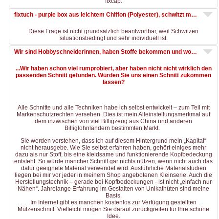
fixcap.
fixtuch - purple box aus leichtem Chiffon (Polyester), schwitzt man bei diesem Material?
Diese Frage ist nicht grundsätzlich beantwortbar, weil Schwitzen
situationsbedingt und sehr individuell ist.
Wir sind Hobbyschneiderinnen, haben Stoffe bekommen und wollen Mützen nähen. Wir haben schon viel rumprobiert, aber haben nicht nicht wirklich den passenden Schnitt gefunden. Würden Sie uns einen Schnitt zukommen lassen?
...Wir haben schon viel rumprobiert, aber haben nicht nicht wirklich den
passenden Schnitt gefunden. Würden Sie uns einen Schnitt zukommen
lassen?
Alle Schnitte und alle Techniken habe ich selbst entwickelt – zum Teil mit
Markenschutzrechten versehen. Dies ist mein Alleinstellungsmerkmal auf
dem inzwischen von viel Billigzeug aus China und anderen
Billiglohnländern bestimmten Markt.
Sie werden verstehen, dass ich auf diesem Hintergrund mein „Kapital“
nicht herausgebe. Wie Sie selbst erfahren haben, gehört einiges mehr
dazu als nur Stoff, bis eine kleidsame und funktionierende Kopfbedeckung
entsteht. So würde mancher Schnitt gar nichts nützen, wenn nicht auch das
dafür geeignete Material verwendet wird. Ausführliche Materialstudien
liegen bei mir vor jeder in meinem Shop angebotenen Kleinserie. Auch die
Herstellungstechnik – gerade bei Kopfbedeckungen - ist nicht „einfach nur
Nähen“. Jahrelange Erfahrung im Gestalten von Unikathüten sind meine
Basis.
Im Internet gibt es manchen kostenlos zur Verfügung gestellten
Mützenschnitt. Vielleicht mögen Sie darauf zurückgreifen für Ihre schöne
Idee.