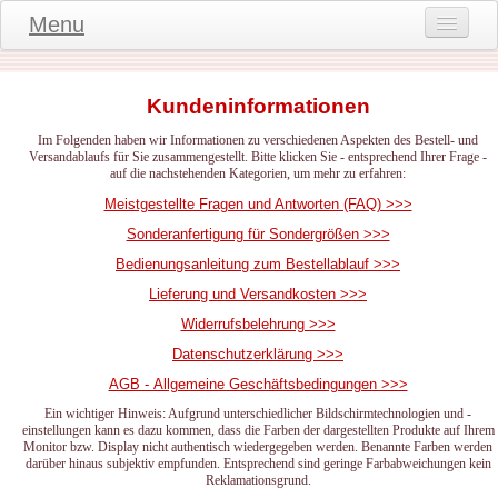
Menu
Onlineshop
Kundeninformationen
Produktinformationen
Im Folgenden haben wir Informationen zu verschiedenen Aspekten des Bestell- und
Kundeninformationen
Versandablaufs für Sie zusammengestellt. Bitte klicken Sie - entsprechend Ihrer Frage -
auf die nachstehenden Kategorien, um mehr zu erfahren:
Kundenstimmen
Meistgestellte Fragen und Antworten (FAQ) >>>
Sonderanfertigung für Sondergrößen >>>
häufige Fragen
Bedienungsanleitung zum Bestellablauf >>>
Kontakt
Lieferung und Versandkosten >>>
Datenschutz
Widerrufsbelehrung >>>
Datenschutzerklärung >>>
Widerruf-Formular
AGB - Allgemeine Geschäftsbedingungen >>>
Widerrufsbelehrung
Ein wichtiger Hinweis: Aufgrund unterschiedlicher Bildschirmtechnologien und -
einstellungen kann es dazu kommen, dass die Farben der dargestellten Produkte auf Ihrem
Monitor bzw. Display nicht authentisch wiedergegeben werden. Benannte Farben werden
darüber hinaus subjektiv empfunden. Entsprechend sind geringe Farbabweichungen kein
Reklamationsgrund.