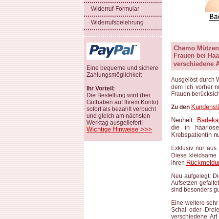
Widerruf-Formular
Widerrufsbelehrung
Chemo Mützen,
Frauen bei Haa
verschiedene A
Eine bequeme und sichere
Zahlungsmöglichkeit
Ausgelöst durch 
dem ich vorher n
Ihr Vorteil:
Frauen berücksich
Die Bestellung wird (bei
Guthaben auf Ihrem Konto)
Kundens
​Zu den
sofort als bezahlt verbucht
und gleich am nächsten
Neuheit:
Badeka
Werktag ausgeliefert!
die in haarlos
Wichtige Hinweise >>>
Krebspatientin 
Exklusiv nur aus 
Diese kleidsame 
Rückmeldu
ihren
Neu aufgelegt: D
Aufsetzen gefalte
sind besonders gu
Eine weitere sehr
Schal oder Dreie
verschiedene Art