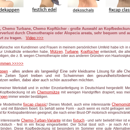
 Chemo Turbane, Chemo Kopftücher - große Auswahl an Kopfbedeckun
rverlust durch Chemotherapie oder Alopecia areata, sehr bequem und a
rt zu tragen.
Video >>>
Wünsche von Kundinnen und Frauen in meinem persönlichen Umfeld habe ich in m
Mützen
Turbane
Kopftücher
ur Unikathüte entworfen habe,
,
,
entwickelt, die all
tigen, die z. B. wegen Chemotherapie oder aus anderen Gründen von Haarlosigkeit
timmen >>>>>
ppen
- alles andere als langweilig! Eine sehr kleidsame Lösung für alle Ch
en Zeiten Sport treiben und mit Schwimmen den gesundheitsfördern
nutzen wollen, dabei aber auch schön aussehen möchten.
meiner Werkstatt und in echter Einzelanfertigung in Deutschland hergestellt:
Me
Chemomütze
Kopfbedeckung ist als
mit wenigen Handgriffen drapiert, was me
ngen
immer wieder bestätigen.
fixcap classic
Chemomüt
ie Modellreihe
! Dieses Modell, auch eine interessante
t und mit Bändern fixiert. Es behält seine Form - auch wenn es nicht getragen wi
t für Krebspatientinnen geeignet, die nach einer Brust-OP motorisch eingeschränkt
Chemo-Turban-Variante
fixtuch
 interessante
ist das
- und sehr beliebt! Hier ist e
ckstuch - fest in ein fixcap eingearbeitet. Der Schal lässt sich - je nach Ar
 binden. Diese Kopfbedeckung ist besonders im Sommer eine gute Alternative