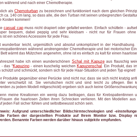
en während und nach einer Chemotherapie.
Chemoturban
klich als
zu bezeichnen und funktioniert nach dem gleichen Prinzi
och ca. 140 cm lang, so dass alle, die den Turban mit seinen unbegrenzten Gestalt
ihre Kosten kommen!
casual cap
te
muss nicht drapiert oder gefaltet werden. Einfach schütteln - aufse
super bequem, dabei peppig und sehr kleidsam - nicht nur für Frauen ohne
 ist ein schönes Accessoire für jede Frau.
t wunderbar leicht, urgemütlich und absolut unkompliziert in der Handhabung.
emopatientinnen während anstrengender Chemotherapie und bei motorischer Ei
m Bett wärmt das Mützchen angenehm, ohne ist es einfach zu kalt für einen haarlose
Schal mit Kapuze
Jahreszeit habe ich einen wunderschönen
aus flauschig wei
Kapuzino
Kapuzenschal
 - das "
- einen kuschelig weichen
. Ein Produkt, das i
 schützt und schmückt, sondern sich für jede Haar-Situation und jeden Typ eignet!
r Produkte gegenüber einer Perücke sind nicht nur, dass sie sich nicht kratzig anf
r verschwitzt ist. Sie verrutschen nicht und sind leicht zu pflegen. Bei 
werden zu jedem Modell mitgeschickt) ergeben sich auch keine Größenschwankun
wenn meine Kreationen ein wenig dazu beitragen, dass für Krebspatientinnen
 Frauen die haarlosen Zeiten ihren Schrecken verlieren. Mit den Modellen aus
uf jeden Fall sicher fühlen und selbstbewusst schön sein.
inweis: Aufgrund unterschiedlicher Bildschirmtechnologien und -einstellun
e Farben der dargestellten Produkte auf Ihrem Monitor bzw. Display ni
erden. Benannte Farben werden darüber hinaus subjektiv empfunden.