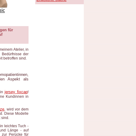
gen für
uf
einem Atelier, in
e Bedürfnisse der
 betroffen sind.
emopatientinnen,
den Aspekt als
jersey fixcap
in
!
ine Kundinnen in
ze
, wird vor dem
rd. Diese Modelle
 sind.
in leichtes Tuch -
t und Länge - auf
 zur Perücke für