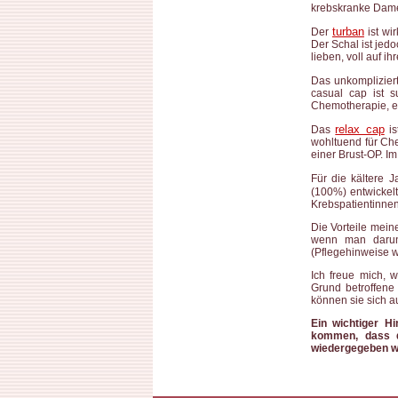
krebskranke Dam
turban
Der
ist wir
Der Schal ist jed
lieben, voll auf 
Das unkomplizier
casual cap ist 
Chemotherapie, es
relax cap
Das
is
wohltuend für Ch
einer Brust-OP. I
Für die kältere 
(100%) entwickelt
Krebspatientinnen
Die Vorteile meine
wenn man darunte
(Pflegehinweise 
Ich freue mich, 
Grund betroffene
können sie sich a
Ein wichtiger H
kommen, dass di
wiedergegeben w