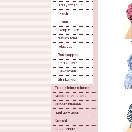
jersey fixcap uni
fixtuch
turban
fixcap classic
festlich edel
relax cap
Badekappen
Feinstrickschals
Dekoschals
Stirnbänder
Produktinformationen
Kundeninformationen
Kundenstimmen
häufige Fragen
Kontakt
Datenschutz