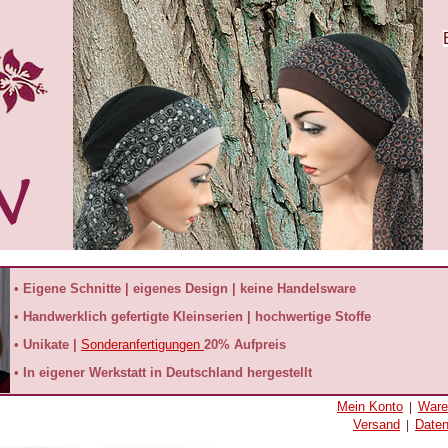
• Eigene Schnitte | eigenes Design | keine Handelsware
• Handwerklich gefertigte Kleinserien | hochwertige Stoffe
• Unikate |
Sonderanfertigungen
20% Aufpreis
• In eigener Werkstatt in Deutschland hergestellt
Mein Konto
Ware
|
Versand
Date
|