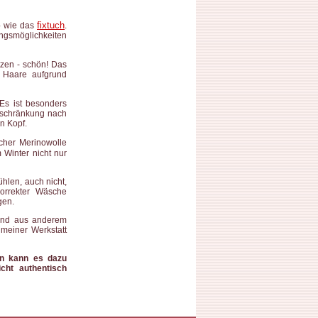
fixtuch
p wie das
.
ungsmöglichkeiten
tzen - schön! Das
 Haare aufgrund
 Es ist besonders
nschränkung nach
n Kopf.
cher Merinowolle
m Winter nicht nur
ühlen, auch nicht,
korrekter Wäsche
gen.
 und aus anderem
 meiner Werkstatt
gen kann es dazu
cht authentisch