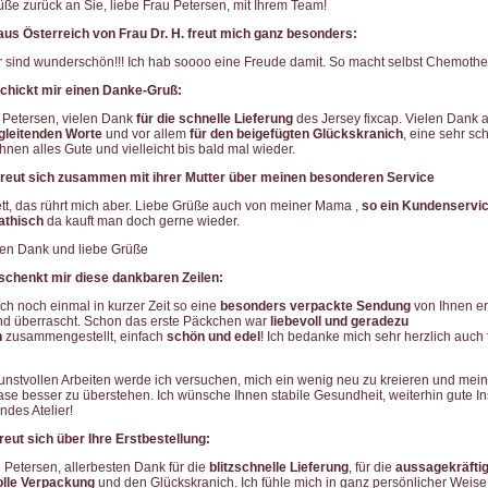
ße zurück an Sie, liebe Frau Petersen, mit Ihrem Team!
aus Österreich von Frau Dr. H. freut mich ganz besonders:
 sind wunderschön!!! Ich hab soooo eine Freude damit. So macht selbst Chemothe
schickt mir einen Danke-Gruß:
 Petersen, vielen Dank
für die schnelle Lieferung
des Jersey fixcap. Vielen Dank
egleitenden Worte
und vor allem
für den beigefügten Glückskranich
, eine sehr sc
nen alles Gute und vielleicht bis bald mal wieder.
 freut sich zusammen mit ihrer Mutter über meinen besonderen Service
tt, das rührt mich aber. Liebe Grüße auch von meiner Mama ,
so ein Kundenservic
athisch
da kauft man doch gerne wieder.
len Dank und liebe Grüße
 schenkt mir diese dankbaren Zeilen:
ch noch einmal in kurzer Zeit so eine
besonders verpackte Sendung
von Ihnen er
nd überrascht. Schon das erste Päckchen war
liebevoll und geradezu
h
zusammengestellt, einfach
schön und edel
! Ich bedanke mich sehr herzlich auch 
kunstvollen Arbeiten werde ich versuchen, mich ein wenig neu zu kreieren und mei
e besser zu überstehen. Ich wünsche Ihnen stabile Gesundheit, weiterhin gute In
endes Atelier!
freut sich über Ihre Erstbestellung:
 Petersen, allerbesten Dank für die
blitzschnelle Lieferung
, für die
aussagekräftig
olle Verpackung
und den Glückskranich. Ich fühle mich in ganz persönlicher Weis