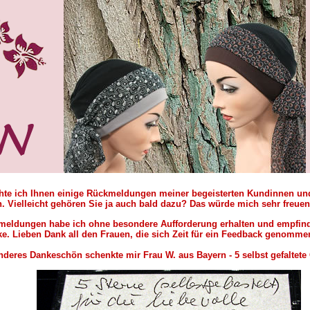
hte ich Ihnen einige Rückmeldungen meiner begeisterten Kundinnen u
n. Vielleicht gehören Sie ja auch bald dazu? Das würde mich sehr freuen
meldungen habe ich ohne besondere Aufforderung erhalten und empfind
e. Lieben Dank all den Frauen, die sich Zeit für ein Feedback genomm
deres Dankeschön schenkte mir Frau W. aus Bayern - 5 selbst gefaltete