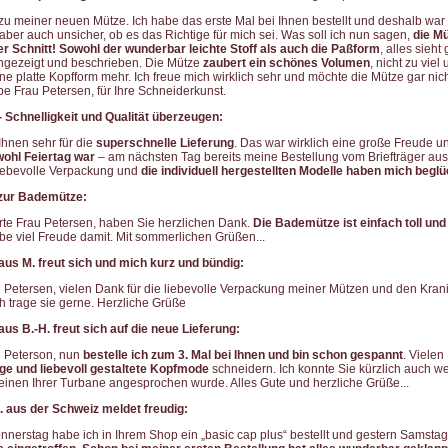
u meiner neuen Mütze. Ich habe das erste Mal bei Ihnen bestellt und deshalb war 
aber auch unsicher, ob es das Richtige für mich sei. Was soll ich nun sagen,
die Mü
ler Schnitt! Sowohl der wunderbar leichte Stoff als auch die Paßform
, alles sieh
ngezeigt und beschrieben. Die Mütze
zaubert ein schönes Volumen
, nicht zu viel
ne platte Kopfform mehr. Ich freue mich wirklich sehr und möchte die Mütze gar nic
be Frau Petersen, für Ihre Schneiderkunst.
- Schnelligkeit und Qualität überzeugen:
Ihnen sehr für die
superschnelle Lieferung
. Das war wirklich eine große Freude u
ohl Feiertag war
– am nächsten Tag bereits meine Bestellung vom Briefträger ausg
liebevolle Verpackung und
die individuell hergestellten Modelle haben mich beglü
 zur Bademütze:
te Frau Petersen, haben Sie herzlichen Dank.
Die Bademütze ist einfach toll und
abe viel Freude damit. Mit sommerlichen Grüßen...
aus M. freut sich und mich kurz und bündig:
 Petersen, vielen Dank für die liebevolle Verpackung meiner Mützen und den Kran
Ich trage sie gerne. Herzliche Grüße
aus B.-H. freut sich auf die neue Lieferung:
u Peterson, nun
bestelle ich zum 3. Mal bei Ihnen und bin schon gespannt
. Vielen
tige und liebevoll gestaltete Kopfmode
schneidern. Ich konnte Sie kürzlich auch w
 einen Ihrer Turbane angesprochen wurde. Alles Gute und herzliche Grüße...
. aus der Schweiz meldet freudig:
nnerstag habe ich in Ihrem Shop ein „basic cap plus“ bestellt und gestern Samstag