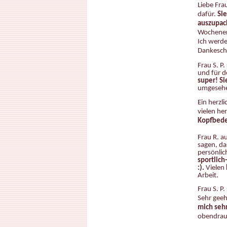
Liebe Fra
dafür.
Sie
auszupack
Wochenen
Ich werd
Dankesch
Frau S. P.
und für d
super! Si
umgesehe
Ein herzl
vielen he
Kopfbede
Frau R. a
sagen, da
persönlic
sportlich
:).
Vielen
Arbeit.
Frau S. P.
Sehr geeh
mich seh
obendrau