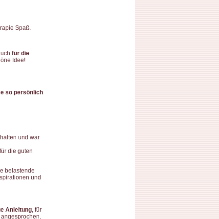
rapie Spaß.
 auch
für die
höne Idee!
e so persönlich
halten und war
für die guten
ne belastende
spirationen und
e Anleitung
, für
e angesprochen.