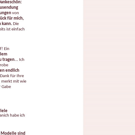
 Dankeschön:
 Zusendung
kungen
von
lück für mich,
n kann.
Die
ts ist einfach
f! Ein
llem
u tragen
... Ich
erobe
en endlich
Dank für Ihre
merkt mit wie
r Gabe
iele
anich habe ich
 Modelle sind