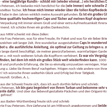
 -
eine langjährige Kundin - schickt mir (wieder einmal...) ein herzliches
u Petersen,
ich bedanke mich herzlichst für die
(wie immer) sehr schnelle
stellten Tücher.
Ich freue mich immer wieder über die tollen Kopfbedec
 habe in den Jahren wirklich meine Auswahl gefunden.
Es ist ein großes G
diese qualitativ hochwertigen Caps und Tücher auf meinen Kopf drapiere
e Verpackung mit immer einem Gruß und einer extra Aufmerksamkeit Ihrersei
mend. Ich schicke Ihnen ein großes Dankeschön.
. aus NRW schenkt mir diese Zeilen:
rte Frau Petersen,
was für eine Freude, Ihr Paket und was für ein lieber Brie
zeichen seit langer Zeit. Ihre wunderbar ausgestalteten
Caps in wundervo
ot u. die ausführliche Anleitung, sie optimal zur Geltung zu bringen u. z
 lange damit beschäftigt, sie meiner gewürzfarbenen, warmfarbigen Gard
n u. mit noch weiteren Schals die Kopfform verfeinert.
Es war ein Vergnüg
finden, bei dem ich mich ein großes Stück weit wiederfinden kann.
1000 
t und profunde Erfahrung, die Sie so einmalig umzusetzen vermögen.
Man 
fung u. Liebe Sie Ihrem Beruf nachgehen. Mögen noch viele andere von Ihre
en! Ich wünsche Ihnen weiterhin Glück und Erfolg bei Ihrer Tätigkeit.
freundl. Grüßen, A. L.
 aus der Schweiz freute sich, dass ich auch dorthin liefere und schrieb:
u Petersen,
ich bin ganz begeistert von Ihrem Turban und bekomme sehr v
nte dafür
. Und über das liebevoll gestaltete Päckchen und den Origami-Kr
 gefreut!
. aus Baden-Württemberg freute sich und schrieb
rte Frau Petersen, Ihre Lieferung ist am Mittwoch angekommen und
beide