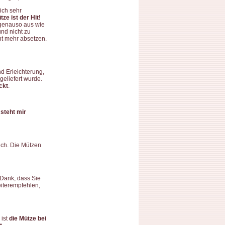
ich sehr
tze ist der Hit!
t genauso aus wie
 und nicht zu
ht mehr absetzen.
nd Erleichterung,
eliefert wurde.
ckt
.
 steht mir
ich. Die Mützen
 Dank, dass Sie
eiterempfehlen,
 ist
die Mütze bei