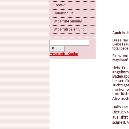
Kontakt
Datenschutz
Widerruf-Formular
Widerrufsbelehrung
Auch in di
Diese Nach
Liebe Fra
total bege
Erweiterte Suche
Ein wunde
regelmäßi
Liebe Fra
angekom
Badekapp
besser. S
Tuchträge
merken sc
Ihre Tüc
Also noch
Hallo Fra
(fixtuch 
aus, sitz
schnell
. 