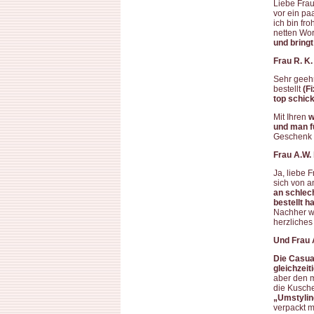
Liebe Frau
vor ein pa
ich bin fr
netten Wor
und bring
Frau R. K.
Sehr geehr
bestellt
(F
top schic
Mit Ihren
w
und man fü
Geschenk m
Frau A.W. 
Ja, liebe 
sich von 
an schlech
bestellt h
Nachher we
herzliches
Und Frau A
Die Casual
gleichzei
aber den m
die Kusche
„Umstylin
verpackt 