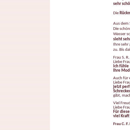
sehr sch
Die
Rück
Aus dem S
Die schö
Wasser sc
sieht seh
Ihre sehr 
zu.
Bis da
Frau S. R
Liebe Fra
ich fühle
Ihre Mode
Auch für 
Liebe Fra
jetzt per
Schrecke
gibt, mac
Viel Freu
Liebe Fra
Für diese
viel Kraft
Frau C. F.