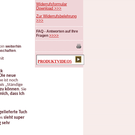
Widerrufsformular
Download >>>
Zur Widerrufsbelehrung
>>>
FAQ - Antworten auf Ihre
>>>>
Fragen
 bin
weiterhin
schaften
.
mit
PRODUKTVIDEOS
ck
Die neue
ue ist noch
 als „Ständige
n zu können
. Sie
ich, dass ich
gelieferte Tuch
es
sieht super
g sehr