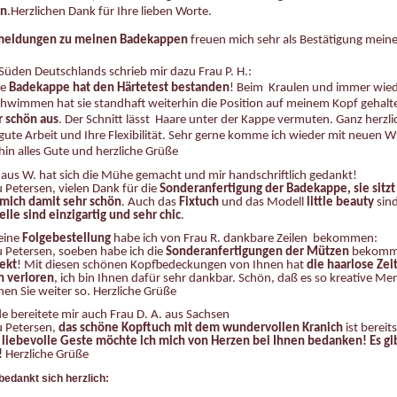
ön
.Herzlichen Dank für Ihre lieben Worte.
meldungen zu meinen Badekappen
freuen mich sehr als Bestätigung meine
üden Deutschlands schrieb mir dazu Frau P. H.:
ne
Badekappe hat den Härtetest bestanden
! Beim Kraulen und immer wied
hwimmen hat sie standhaft weiterhin die Position auf meinem Kopf gehal
r schön aus
. Der Schnitt lässt Haare unter der Kappe vermuten.
Ganz herzli
gute Arbeit und Ihre Flexibilität.
Sehr gerne komme ich wieder mit neuen W
hin alles Gute und
herzliche Grüße
. aus W. hat sich die Mühe gemacht und mir handschriftlich gedankt!
u Petersen,
vielen Dank für die
Sonderanfertigung der Badekappe, sie sitzt
 mich damit sehr schön
. Auch das
Fixtuch
und das Modell
little beauty
sin
lle sind einzigartig und sehr chic
.
eine
Folgebestellung
habe ich von Frau R. dankbare Zeilen bekommen:
u Petersen, soeben habe ich die
Sonderanfertigungen der Mützen
bekomm
fekt
! Mit diesen schönen Kopfbedeckungen von Ihnen hat
die haarlose Zei
n verloren
, ich bin Ihnen dafür sehr dankbar. Schön, daß es so kreative Me
hen Sie weiter so. Herzliche Grüße
de bereitete mir auch Frau D. A. aus Sachsen
u Petersen,
das schöne Kopftuch mit dem wundervollen Kranich
ist berei
 liebevolle Geste möchte ich mich von Herzen bei Ihnen bedanken! Es gi
!
Herzliche Grüße
 bedankt sich herzlich: