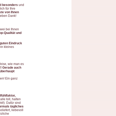
nd besonders
und
ch für Ihre
ste von Ihnen
ieben Dank!
wei bei Ihnen
op-Qualität und
 guten Eindruck
in kleines
 Weise, wie man es
!!! Gerade auch
 überhaupt
en! Ein ganz
fühlfaktor,
lle toll, halten
t!). Dafür sind
hrmals tägliches
liefert, liebevoll
rzliche