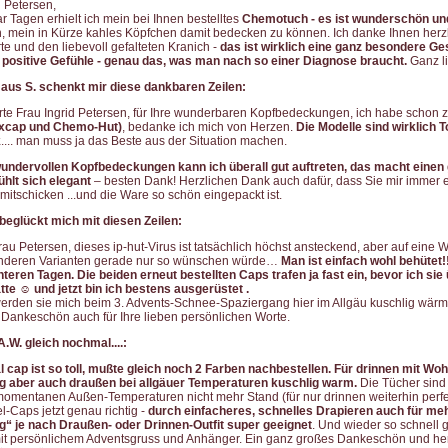
 Petersen,
ar Tagen erhielt ich mein bei Ihnen bestelltes
Chemotuch - es ist wunderschön u
oh, mein in Kürze kahles Köpfchen damit bedecken zu können. Ich danke Ihnen herzli
te und den liebevoll gefalteten Kranich -
das ist wirklich eine ganz besondere Ge
t positive Gefühle - genau das, was man nach so einer Diagnose braucht.
Ganz l
 aus S. schenkt mir diese dankbaren Zeilen:
te Frau Ingrid Petersen, für Ihre wunderbaren Kopfbedeckungen, ich habe schon z
ixcap und Chemo-Hut)
, bedanke ich mich von Herzen.
Die Modelle sind wirklich T
k
.... man muss ja das Beste aus der Situation machen.
undervollen Kopfbedeckungen kann ich überall gut auftreten, das macht einen
hlt sich elegant
– besten Dank! Herzlichen Dank auch dafür, dass Sie mir immer e
itschicken ...und die Ware so schön eingepackt ist.
beglückt mich mit diesen Zeilen:
Frau Petersen, dieses ip-hut-Virus ist tatsächlich höchst ansteckend, aber auf eine
anderen Varianten gerade nur so wünschen würde…
Man ist einfach wohl behütet
teren Tagen. Die beiden erneut bestellten Caps trafen ja fast ein, bevor ich sie
atte ☺️ und jetzt bin ich bestens ausgerüstet .
rden sie mich beim 3. Advents-Schnee-Spaziergang hier im Allgäu kuschlig wärm
 Dankeschön auch für Ihre lieben persönlichen Worte.
.W. gleich nochmal....:
 cap ist so toll, mußte gleich noch 2 Farben nachbestellen. Für drinnen mit Wohl
tig aber auch draußen bei allgäuer Temperaturen kuschlig warm.
Die Tücher sind a
omentanen Außen-Temperaturen nicht mehr Stand (für nur drinnen weiterhin perfek
l-Caps jetzt genau richtig -
durch einfacheres, schnelles Drapieren auch für me
g“ je nach Draußen- oder Drinnen-Outfit super geeignet
. Und wieder so schnell ge
mit persönlichem Adventsgruss und Anhänger. Ein ganz großes Dankeschön und he