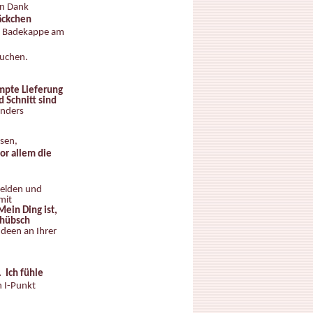
en Dank
äckchen
e Badekappe am
suchen.
mpte Lieferung
d Schnitt sind
anders
rsen,
or allem die
melden und
mit
ein Ding ist,
e hübsch
Ideen an Ihrer
 Ich fühle
n I-Punkt