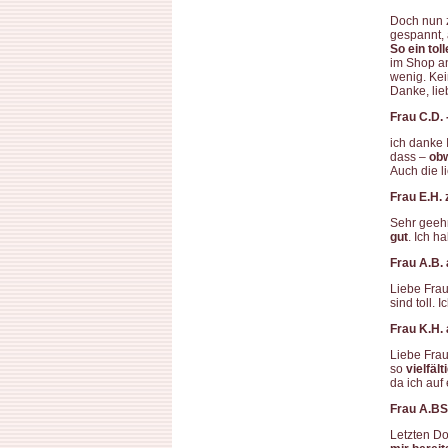
Doch nun z
gespannt, 
So ein tol
im Shop a
wenig. Kei
Danke, lie
Frau C.D. 
ich danke 
dass –
obw
Auch die 
Frau E.H.
Sehr geehr
gut
. Ich h
Frau A.B. 
Liebe Frau
sind toll. 
Frau K.H. 
Liebe Fra
so
vielfäl
da ich auf
Frau A.BS
Letzten Do