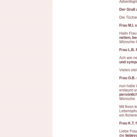
Adventsgrü
Der Gruß 
Die Tücher
Frau M.I. 
Hallo Frau
netten, b
Wünsche Ih
Frau L.B.
Ach wie ne
und symp
Vielen vie
Frau G.B.
nun habe i
erstaunt u
persönlic
Wünsche.
Mit Ihren 
Lebensphas
ein florier
Frau K.T. 
Liebe Frau
die
liebev