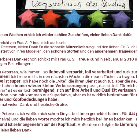
esen Wochen erhielt ich wieder schöne Zuschriften, vielen lieben Dank dafür.
richt von Frau A. P. freut mich auch sehr:
u Petersen,
vielen Dank für die
schnelle Mützenlieferung
und den lieben Gruß. Ich
istert
von Ihren Modellen, den
schönen Stoffen
und den
angenehmen Trageeigen
rbares Dankeschön schickt mir Frau G. S. - treue Kundin seit Januar 2010 
gen Bestellungen:
u Petersen, wie immer –
so liebevoll verpackt, toll verarbeitet und ruck zu
men!
Ich freue mich, in den nächsten Wochen die neuen Tücher zu tragen.
e ist super
. Ich habe noch die „Alte“, die ihren Dienst auch tut, aber die ne
ie haben
immer wieder kleine Verbesserungen
parat, das ist toll. Für mich
rin“ ist es einfach
beruhigend, sich auf Ihre Arbeit und Qualität verlasse
hon, von mir kommen nur Superlative, aber es ist wirklich
bedeutsam für m
her und Kopfbedeckungen habe.
mal vielen Dank und herzliche Grüße.
u Petersen, ich wollte mich schon längst bei Ihnen gemeldet haben. Für
das 
Malva) und die lieben Worte möchte ich mich herzlich bei Ihnen bedanken - 
t und ist sehr angenehm auf der Kopfhaut
. Außerdem erfolgte die
Lieferun
Vielen lieben Dank