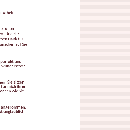
r Arbeit.
er unter
ten. Und
sie
chen Dank für
ünschen auf Sie
 perfekt und
d wunderschön.
en.
Sie sitzen
t für mich ihren
nschen wie Sie
ts angekommen.
bt unglaublich