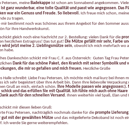
u Petersen, meine
Badekappe
ist schon am Sonnabend angekommen. Viel
 ist ganz wunderbar, eine tolle Qualität und passt wie angegossen
.
Das P
en war ein Genuss und Freude. So liebevoll.
Ich freue mich schon, mein
de zu tragen.
e mir bestimmt noch was Schönes aus Ihrem Angebot für den Sommer aus
ön für Ihre Handwerkskunst.
 schickt gleich noch eine Nachricht zur 2. Bestellung: vielen Dank für die
pro
en herzlichen Extragruss! Das tut gut!
Die Mütze gefällt mir sehr, Farbe un
e wird jetzt meine 2. Lieblingsmütze sein
, obwohl ich mich mehrfach wo 
n habe.
iches Dankeschön schickt mir Frau C. F. aus Österreich: Guten Tag Frau Pete
rzlichen
Dank für das schöne Paket, den Kranich mit seiner Symbolik und v
ckungen, die mir so gefallen und mich freuen.
Herzliche Grüße
us Halle schreibt: Liebe Frau Petersen,
ich möchte mich mal kurz bei Ihnen 
ss ich sehr begeistert über Ihre Arbeit bin. Dann Ihre liebevolle Verpackung 
hen Gruß an mich, einfach schön.
Ihre Modelle passen wie angegossen:). M
- schick und das erfüllen Sie mit Qualität. Ich fühle mich auch ohne Haar
Dank auch für den schnellen Versand
.
Ihnen weiterhin viel Spaß, Elan und 
 schickt mir diesen lieben Gruß:
rte Frau Petersen,
nachträglich nochmals danke für die
prompte Lieferung.
r gut mit der gewählten Mütze
und das mitgelieferte Dekoband ist noch ei
f.
Ich werde Sie gerne weiterempfehlen.