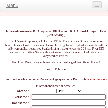
Menu
Onlineshop
Produktinformationen
Informationsmaterial für Arztpraxen, Kliniken und REHA-Einrichtungen - Flyer
Kundeninformationen
(kein Katalog!)
Hier können Arztpraxen, Kliniken und REHA-Einrichtungen für ihre Patientinnen
Kundenstimmen
Informationsmaterial zu meinem umfangreichen Angebot an Kopfbedeckungen bestellen -
selbstverständlich kostenfrei. Standardmäßig werden jeweils ca. 30 Stück Flyer DIN
häufige Fragen
lang verschickt. Wenn Sie es anders wünschen, teilen Sie es mir bitte in dem dafür
vorgesehenen Feld mit.
Kontakt
Herzlichen Dank - auch im Namen der von Haarlosigkeit betroffenen Frauen!
Ingrid Petersen
Datenschutz
Widerruf-Formular
hier einloggen
Sind Sie bereits in unserer Datenbank gespeichert? Dann bitte
.
Informationsmaterial bestellen
Widerrufsbelehrung
Anrede *
Vorname *
Nachname *