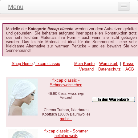
Menu
Onlineshop
Modelle der
Kategorie
fixcap classic
werden vor dem Aufsetzen gefaltet
Produktinformationen
und gebunden. Sie behalten aufgrund ihrer speziellen Konstruktion trotz
des sehr leichten Materials ihre Form - auch wenn sie nicht getragen
werden. Das leichte Material ist ideal für die Sommerzeit - eine sehr
Kundeninformationen
kleidsame Alternative zur warmen Perücke - und es bewahrt Sie vor
Sonnenbrand!
Kundenstimmen
Shop-Home
fixcap classic
Mein Konto
Warenkorb
Kasse
/
|
|
häufige Fragen
Versand
Datenschutz
AGB
|
|
Kontakt
fixcap classic -
Schneeweisschen
Datenschutz
46.90 €
inkl. MWSt. zzgl.
Versand
Widerruf-Formular
Chemo Turban, fixierbares
Widerrufsbelehrung
Kopftuch (100% Baumwolle)
mehr...
fixcap classic - Sommer
hellblau-weiß