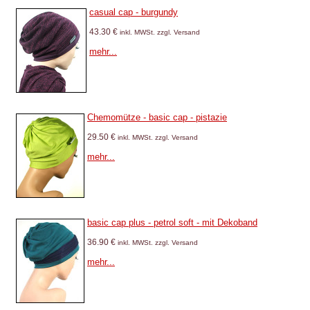
casual cap - burgundy
43.30 €
inkl. MWSt. zzgl. Versand
mehr...
Chemomütze - basic cap - pistazie
29.50 €
inkl. MWSt. zzgl. Versand
mehr...
basic cap plus - petrol soft - mit Dekoband
36.90 €
inkl. MWSt. zzgl. Versand
mehr...