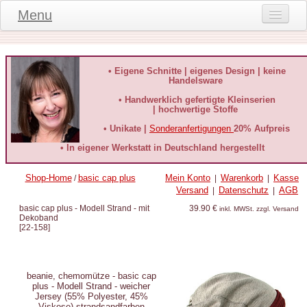
Menu
Onlineshop
Produktinformationen
• Eigene Schnitte | eigenes Design | keine
Handelsware
Kundeninformationen
• Handwerklich gefertigte Kleinserien
| hochwertige Stoffe
Kundenstimmen
• Unikate |
Sonderanfertigungen
20% Aufpreis
häufige Fragen
• In eigener Werkstatt in Deutschland hergestellt
Kontakt
Shop-Home
basic cap plus
Mein Konto
Warenkorb
Kasse
/
|
|
Versand
Datenschutz
AGB
|
|
Datenschutz
basic cap plus - Modell Strand - mit
39.90 €
inkl. MWSt. zzgl. Versand
Dekoband
Widerruf-Formular
[
22-158
]
Widerrufsbelehrung
beanie, chemomütze -
basic cap
plus - Modell Strand - weicher
Jersey (55% Polyester, 45%
Viskose) strandsandfarben