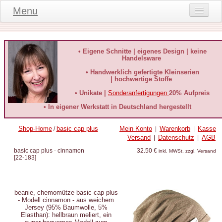
Menu
Onlineshop
Produktinformationen
• Eigene Schnitte | eigenes Design | keine
Handelsware
Kundeninformationen
• Handwerklich gefertigte Kleinserien
| hochwertige Stoffe
Kundenstimmen
• Unikate |
Sonderanfertigungen
20% Aufpreis
häufige Fragen
• In eigener Werkstatt in Deutschland hergestellt
Kontakt
Shop-Home
basic cap plus
Mein Konto
Warenkorb
Kasse
/
|
|
Versand
Datenschutz
AGB
|
|
Datenschutz
basic cap plus - cinnamon
32.50 €
inkl. MWSt. zzgl. Versand
[
22-183
]
Widerruf-Formular
Widerrufsbelehrung
beanie, chemomütze
basic cap plus
- Modell cinnamon - aus weichem
Jersey (95% Baumwolle, 5%
Elasthan): hellbraun meliert, ein