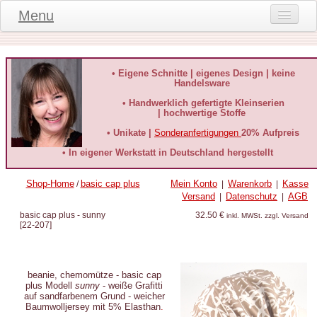
Menu
Onlineshop
Produktinformationen
• Eigene Schnitte | eigenes Design | keine
Handelsware
Kundeninformationen
• Handwerklich gefertigte Kleinserien
| hochwertige Stoffe
Kundenstimmen
• Unikate |
Sonderanfertigungen
20% Aufpreis
häufige Fragen
• In eigener Werkstatt in Deutschland hergestellt
Kontakt
Shop-Home
basic cap plus
Mein Konto
Warenkorb
Kasse
/
|
|
Versand
Datenschutz
AGB
|
|
Datenschutz
basic cap plus - sunny
32.50 €
inkl. MWSt. zzgl. Versand
[
22-207
]
Widerruf-Formular
Widerrufsbelehrung
beanie, chemomütze -
basic cap
plus Modell
sunny
- weiße Grafitti
auf sandfarbenem Grund
- weicher
Baumwolljersey mit 5% Elasthan
.