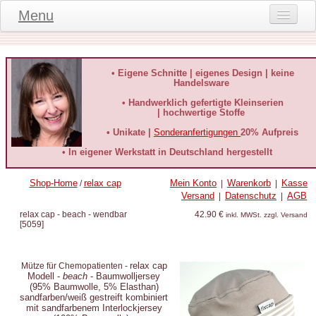
Menu
Onlineshop
Produktinformationen
• Eigene Schnitte | eigenes Design | keine
Handelsware
Kundeninformationen
• Handwerklich gefertigte Kleinserien
| hochwertige Stoffe
Kundenstimmen
• Unikate |
Sonderanfertigungen
20% Aufpreis
häufige Fragen
• In eigener Werkstatt in Deutschland hergestellt
Kontakt
Shop-Home
relax cap
Mein Konto
Warenkorb
Kasse
/
|
|
Versand
Datenschutz
AGB
|
|
Datenschutz
relax cap - beach - wendbar
42.90 €
inkl. MWSt. zzgl. Versand
[
5059
]
Widerruf-Formular
Widerrufsbelehrung
relax cap
Mütze für Chemopatienten -
Modell -
beach
- Baumwolljersey
(95% Baumwolle, 5% Elasthan)
sandfarben/weiß gestreift kombiniert
mit sandfarbenem Interlockjersey