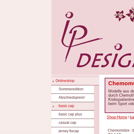
Onlineshop
Chemomüt
Sommeredition
Modelle aus d
durch Chemoth
Abschiedspreis!
Krebspatientin
beim Sport ode
basic cap
basic cap plus
Shop-Home
ba
/
casual cap
Chemomütze - b
jersey fixcap