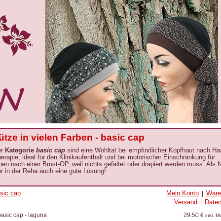
ze in vielen Farben - basic cap
er
Kategorie
basic cap
sind eine Wohltat bei empfindlicher Kopfhaut nach Ha
erapie
, ideal für den Klinikaufenthalt und bei motorischer Einschränkung für
nen nach einer Brust-OP, weil nichts gefaltet oder drapiert werden muss. Als
r in der Reha auch eine gute Lösung!
sic cap
Mein Konto
Ware
|
Versand
Date
|
asic cap - laguna
29.50 €
inkl. 