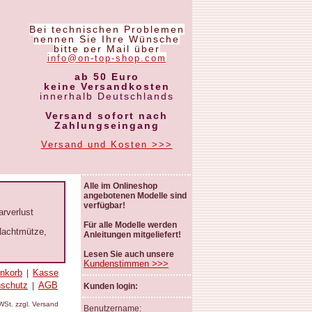
Bei technischen Problemen
nennen Sie Ihre Wünsche
bitte per Mail über
info@on-top-shop.com
ab 50 Euro
keine Versandkosten
innerhalb Deutschlands
Versand sofort nach
Zahlungseingang
Versand und Kosten >>>
Alle im Onlineshop
angebotenen Modelle sind
verfügbar!
arverlust
Für alle Modelle werden
 Nachtmütze,
Anleitungen mitgeliefert!
Lesen Sie auch unsere
Kundenstimmen >>>
nkorb
Kasse
|
nschutz
AGB
|
Kunden login:
MWSt. zzgl. Versand
Benutzername: