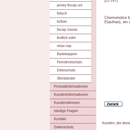
[
22-147
]
jersey fixcap uni
fixtuch
Chemomütze b
turban
Elasthan), ein
fixcap classic
festlich edel
relax cap
Badekappen
Feinstrickschals
Dekoschals
Stirnbänder
Produktinformationen
Kundeninformationen
Kundenstimmen
häufige Fragen
Kontakt
Kunden, die dies
Datenschutz