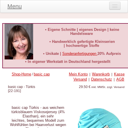
Menu
Onlineshop
Produktinformationen
• Eigene Schnitte | eigenes Design | keine
Handelsware
Kundeninformationen
• Handwerklich gefertigte Kleinserien
| hochwertige Stoffe
Kundenstimmen
• Unikate |
Sonderanfertigungen
20% Aufpreis
häufige Fragen
• In eigener Werkstatt in Deutschland hergestellt
Kontakt
Shop-Home
basic cap
Mein Konto
Warenkorb
Kasse
/
|
|
Versand
Datenschutz
AGB
|
|
Datenschutz
basic cap - Türkis
29.50 €
inkl. MWSt. zzgl. Versand
[
22-191
]
Widerruf-Formular
Widerrufsbelehrung
basic cap Türkis - aus weichem
türkisblauem Viskosejersey (4%
Elasthan), ein sehr
leichtes, bequemes Modell zum
Wohlfühlen bei Haarverlust wegen