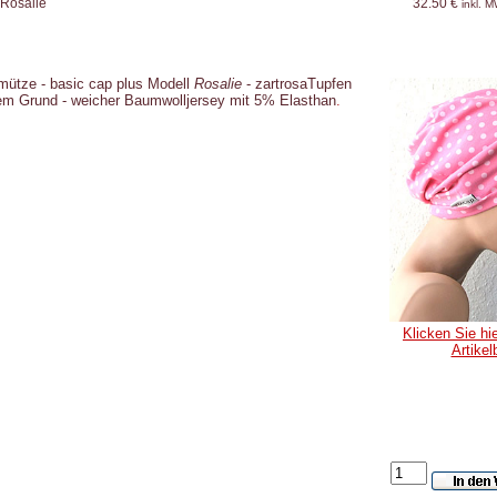
 Rosalie
32.50 €
inkl. 
mütze -
basic cap plus Modell
Rosalie
- zartrosaTupfen
em Grund - weicher Baumwolljersey mit 5% Elasthan
.
Klicken Sie hie
Artikel