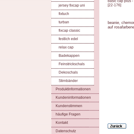
basic cap plus -
[
22-176
]
jersey fixcap uni
fixtuch
turban
beanie, chemo
auf rosafa
rben
fixcap classic
festlich edel
relax cap
Badekappen
Feinstrickschals
Dekoschals
Stirnbänder
Produktinformationen
Kundeninformationen
Kundenstimmen
häufige Fragen
Kontakt
Datenschutz