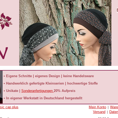
• Eigene Schnitte | eigenes Design | keine Handelsware
• Handwerklich gefertigte Kleinserien | hochwertige Stoffe
• Unikate |
Sonderanfertigungen
20% Aufpreis
• In eigener Werkstatt in Deutschland hergestellt
sic cap plus
Mein Konto
Ware
|
Versand
Date
|