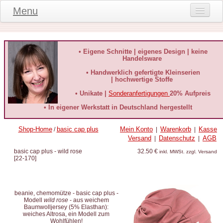
Menu
Onlineshop
Produktinformationen
• Eigene Schnitte | eigenes Design | keine
Handelsware
Kundeninformationen
• Handwerklich gefertigte Kleinserien
| hochwertige Stoffe
Kundenstimmen
• Unikate |
Sonderanfertigungen
20% Aufpreis
häufige Fragen
• In eigener Werkstatt in Deutschland hergestellt
Kontakt
Shop-Home
basic cap plus
Mein Konto
Warenkorb
Kasse
/
|
|
Versand
Datenschutz
AGB
|
|
Datenschutz
basic cap plus - wild rose
32.50 €
inkl. MWSt. zzgl. Versand
[
22-170
]
Widerruf-Formular
Widerrufsbelehrung
beanie, chemomütze - basic cap plus -
Modell
wild rose
- aus weichem
Baumwolljersey (5% Elasthan):
weiches Altrosa, ein Modell zum
Wohlfühlen!