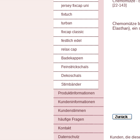
Chemomütze - b
[
22-143
]
jersey fixcap uni
fixtuch
turban
Chemomütze b
Elasthan), ein
fixcap classic
festlich edel
relax cap
Badekappen
Feinstrickschals
Dekoschals
Stirnbänder
Produktinformationen
Kundeninformationen
Kundenstimmen
häufige Fragen
Kontakt
Datenschutz
Kunden, die dies