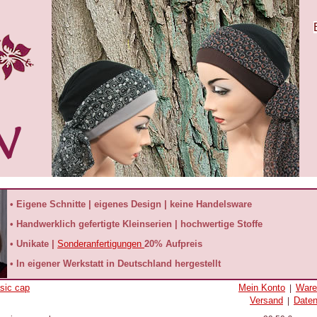
• Eigene Schnitte | eigenes Design | keine Handelsware
• Handwerklich gefertigte Kleinserien | hochwertige Stoffe
• Unikate |
Sonderanfertigungen
20% Aufpreis
• In eigener Werkstatt in Deutschland hergestellt
sic cap
Mein Konto
Ware
|
Versand
Date
|