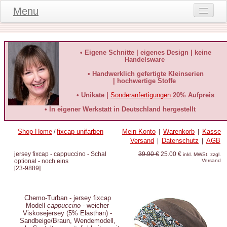
Menu
Onlineshop
Produktinformationen
• Eigene Schnitte | eigenes Design | keine
Handelsware
Kundeninformationen
• Handwerklich gefertigte Kleinserien
| hochwertige Stoffe
Kundenstimmen
• Unikate |
Sonderanfertigungen
20% Aufpreis
häufige Fragen
• In eigener Werkstatt in Deutschland hergestellt
Kontakt
Shop-Home
fixcap unifarben
Mein Konto
Warenkorb
Kasse
/
|
|
Versand
Datenschutz
AGB
|
|
Datenschutz
jersey fixcap - cappuccino - Schal
39.90 €
25.00 €
inkl. MWSt. zzgl.
optional - noch eins
Versand
Widerruf-Formular
[
23-9889
]
Widerrufsbelehrung
Chemo-Turban - jersey fixcap
Modell
cappuccino
- weicher
Viskosejersey (5% Elasthan) -
Sandbeige/Braun,
Wendemodell,