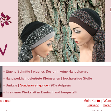
• Eigene Schnitte | eigenes Design | keine Handelsware
• Handwerklich gefertigte Kleinserien | hochwertige Stoffe
• Unikate |
Sonderanfertigungen
20% Aufpreis
• In eigener Werkstatt in Deutschland hergestellt
sic cap
Mein Konto
Ware
|
Versand
Date
|