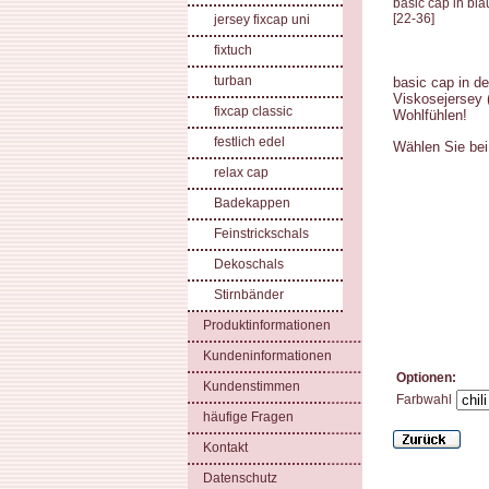
basic cap in bla
[
22-36
]
jersey fixcap uni
fixtuch
turban
basic cap in d
Viskosejersey 
fixcap classic
Wohlfühlen!
festlich edel
Wählen Sie bei
relax cap
Badekappen
Feinstrickschals
Dekoschals
Stirnbänder
Produktinformationen
Kundeninformationen
Optionen:
Kundenstimmen
Farbwahl
häufige Fragen
Kontakt
Datenschutz