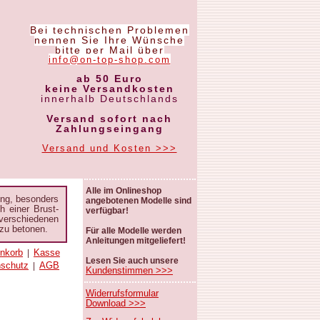
Bei technischen Problemen
nennen Sie Ihre Wünsche
bitte per Mail über
info@on-top-shop.com
ab 50 Euro
keine Versandkosten
innerhalb Deutschlands
Versand sofort nach
Zahlungseingang
Versand und Kosten >>>
Alle im Onlineshop
ung, besonders
angebotenen Modelle sind
 einer Brust-
verfügbar!
verschiedenen
 zu betonen.
Für alle Modelle werden
Anleitungen mitgeliefert!
nkorb
Kasse
|
Lesen Sie auch unsere
nschutz
AGB
|
Kundenstimmen >>>
Widerrufsformular
Download >>>