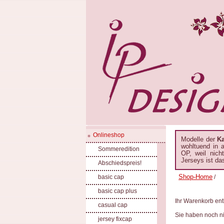
Onlineshop
Modelle der
K
wohltuend in 
Sommeredition
OP, weil nich
Jerseys ist da
Abschiedspreis!
Shop-Home
basic cap
/
basic cap plus
Ihr Warenkorb enth
casual cap
Sie haben noch ni
jersey fixcap