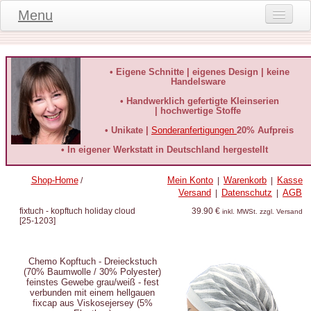
Menu
Onlineshop
Produktinformationen
• Eigene Schnitte | eigenes Design | keine
Handelsware
Kundeninformationen
• Handwerklich gefertigte Kleinserien
| hochwertige Stoffe
Kundenstimmen
• Unikate |
Sonderanfertigungen
20% Aufpreis
häufige Fragen
• In eigener Werkstatt in Deutschland hergestellt
Kontakt
Shop-Home
Mein Konto
Warenkorb
Kasse
/
|
|
Versand
Datenschutz
AGB
|
|
Datenschutz
fixtuch - kopftuch holiday cloud
39.90 €
inkl. MWSt. zzgl. Versand
[
25-1203
]
Widerruf-Formular
Widerrufsbelehrung
Chemo Kopftuch - Dreieckstuch
(70% Baumwolle / 30% Polyester)
feinstes Gewebe grau/weiß - fest
verbunden mit einem hellgauen
fixcap aus Viskosejersey (5%