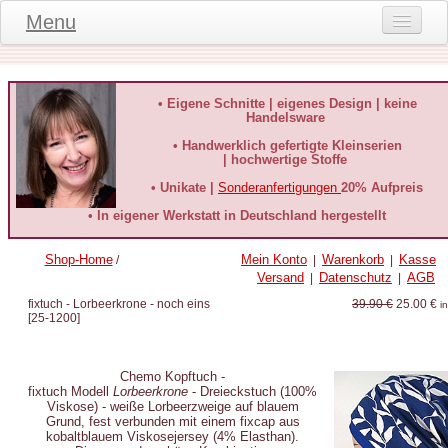
Menu
Onlineshop
Produktinformationen
• Eigene Schnitte | eigenes Design | keine
Handelsware
Kundeninformationen
• Handwerklich gefertigte Kleinserien
| hochwertige Stoffe
Kundenstimmen
• Unikate |
Sonderanfertigungen
20% Aufpreis
häufige Fragen
• In eigener Werkstatt in Deutschland hergestellt
Kontakt
Shop-Home
Mein Konto
Warenkorb
Kasse
/
|
|
Versand
Datenschutz
AGB
|
|
Datenschutz
fixtuch - Lorbeerkrone - noch eins
39.90 €
25.00 €
i
[
25-1200
]
Widerruf-Formular
Widerrufsbelehrung
Chemo Kopftuch -
fixtuch Modell
Lorbeerkrone
- Dreieckstuch (100%
Viskose) - weiße Lorbeerzweige auf blauem
Grund​, fest verbunden mit einem fixcap aus
kobaltblauem Viskosejersey (4% Elasthan).