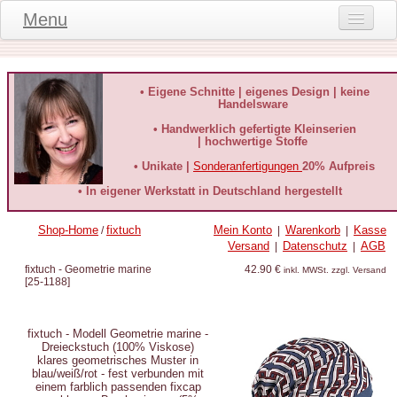
Menu
Onlineshop
Produktinformationen
• Eigene Schnitte | eigenes Design | keine
Handelsware
Kundeninformationen
• Handwerklich gefertigte Kleinserien
| hochwertige Stoffe
Kundenstimmen
• Unikate |
Sonderanfertigungen
20% Aufpreis
häufige Fragen
• In eigener Werkstatt in Deutschland hergestellt
Kontakt
Shop-Home
fixtuch
Mein Konto
Warenkorb
Kasse
/
|
|
Versand
Datenschutz
AGB
|
|
Datenschutz
fixtuch - Geometrie marine
42.90 €
inkl. MWSt. zzgl. Versand
[
25-1188
]
Widerruf-Formular
Widerrufsbelehrung
fixtuch - Modell Geometrie marine -
Dreieckstuch (100% Viskose)
klares geometrisches Muster in
blau/weiß/rot - fest verbunden mit
einem farblich passenden fixcap