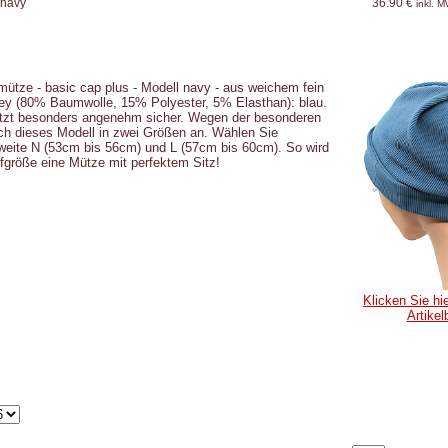
 navy
36.90 €
inkl. 
mütze -
basic cap plus - Modell navy - aus weichem fein
ey (80% Baumwolle, 15% Polyester, 5% Elasthan): blau.
itzt besonders angenehm sicher. Wegen der besonderen
 ich dieses Modell in zwei Größen an. Wählen Sie
weite N (53cm bis 56cm) und
L (57cm bis 60cm). So wird
pfgröße eine Mütze mit perfektem Sitz!
Klicken Sie hie
Artikel