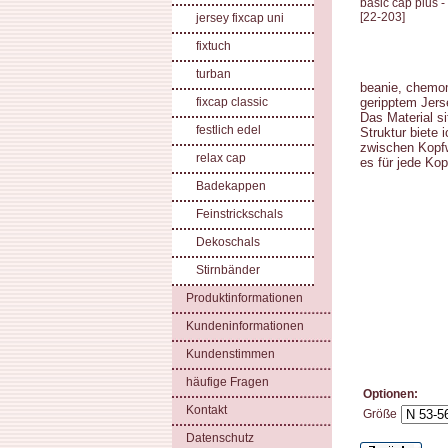
basic cap plus -
[
22-203
]
jersey fixcap uni
fixtuch
turban
beanie, chemo
fixcap classic
geripptem Jers
Das Material s
festlich edel
Struktur biete
zwischen Kopf
relax cap
es für jede Ko
Badekappen
Feinstrickschals
Dekoschals
Stirnbänder
Produktinformationen
Kundeninformationen
Kundenstimmen
häufige Fragen
Optionen:
Kontakt
Größe
Datenschutz