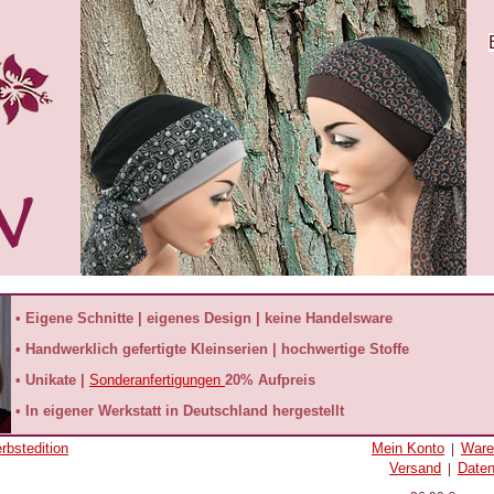
• Eigene Schnitte | eigenes Design | keine Handelsware
• Handwerklich gefertigte Kleinserien | hochwertige Stoffe
• Unikate |
Sonderanfertigungen
20% Aufpreis
• In eigener Werkstatt in Deutschland hergestellt
rbstedition
Mein Konto
Ware
|
Versand
Date
|