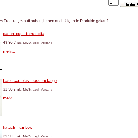
es Produkt gekauft haben, haben auch folgende Produkte gekauft:
casual cap - terra cotta
43.30 €
inkl. MWSt. zzgl. Versand
mehr...
basic cap plus - rose melange
32.50 €
inkl. MWSt. zzgl. Versand
mehr...
fixtuch - rainbow
39.90 €
inkl. MWSt. zzgl. Versand