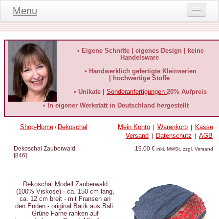
Menu
Onlineshop
Produktinformationen
• Eigene Schnitte | eigenes Design | keine
Handelsware
Kundeninformationen
• Handwerklich gefertigte Kleinserien
| hochwertige Stoffe
Kundenstimmen
• Unikate |
Sonderanfertigungen
20% Aufpreis
häufige Fragen
• In eigener Werkstatt in Deutschland hergestellt
Kontakt
Shop-Home
Dekoschal
Mein Konto
Warenkorb
Kasse
/
|
|
Versand
Datenschutz
AGB
|
|
Datenschutz
Dekoschal Zauberwald
19.00 €
inkl. MWSt. zzgl. Versand
[
846
]
Widerruf-Formular
Widerrufsbelehrung
Dekoschal Modell Zauberwald
(100% Viskose) - ca. 150 cm lang,
ca. 12 cm breit - mit Fransen an
den Enden - original Batik aus Bali:
Grüne Farne ranken auf