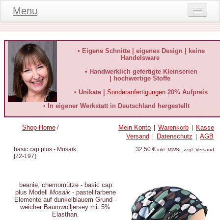
Menu
Onlineshop
Produktinformationen
• Eigene Schnitte | eigenes Design | keine
Handelsware
Kundeninformationen
• Handwerklich gefertigte Kleinserien
| hochwertige Stoffe
Kundenstimmen
• Unikate |
Sonderanfertigungen
20% Aufpreis
häufige Fragen
• In eigener Werkstatt in Deutschland hergestellt
Kontakt
Shop-Home
Mein Konto
Warenkorb
Kasse
/
|
|
Versand
Datenschutz
AGB
|
|
Datenschutz
basic cap plus - Mosaik
32.50 €
inkl. MWSt. zzgl. Versand
[
22-197
]
Widerruf-Formular
Widerrufsbelehrung
beanie, chemomütze -
basic cap
plus Modell
Mosaik
- pastellfarbene
Elemente auf dunkelblau
em Grund -
weicher Baumwolljersey mit 5%
Elasthan
.