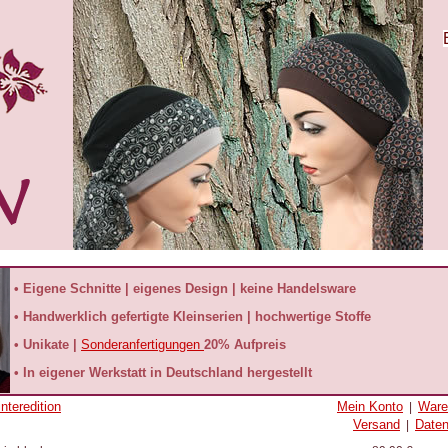
• Eigene Schnitte | eigenes Design | keine Handelsware
• Handwerklich gefertigte Kleinserien | hochwertige Stoffe
• Unikate |
Sonderanfertigungen
20% Aufpreis
• In eigener Werkstatt in Deutschland hergestellt
nteredition
Mein Konto
Ware
|
Versand
Date
|