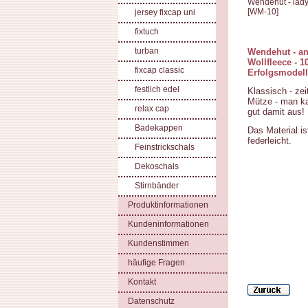
Wendehut - lady
[
WM-10
]
jersey fixcap uni
fixtuch
turban
Wendehut - an
Wollfleece - 1
fixcap classic
Erfolgsmodell
festlich edel
Klassisch - zei
Mütze - man ka
relax cap
gut damit aus!
Badekappen
Das Material i
federleicht.
Feinstrickschals
Dekoschals
Stirnbänder
Produktinformationen
Kundeninformationen
Kundenstimmen
häufige Fragen
Kontakt
Datenschutz