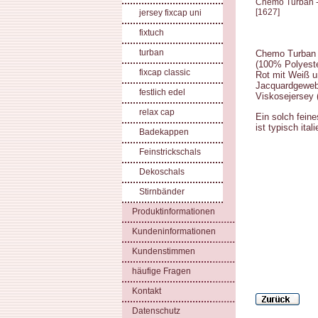
Chemo Turban -
[
1627
]
jersey fixcap uni
fixtuch
turban
Chemo Turban 
(100% Polyeste
fixcap classic
Rot mit Weiß u
Jacquardgewebe
festlich edel
Viskosejersey 
relax cap
Ein solch fein
ist typisch ita
Badekappen
Feinstrickschals
Dekoschals
Stirnbänder
Produktinformationen
Kundeninformationen
Kundenstimmen
häufige Fragen
Kontakt
Datenschutz