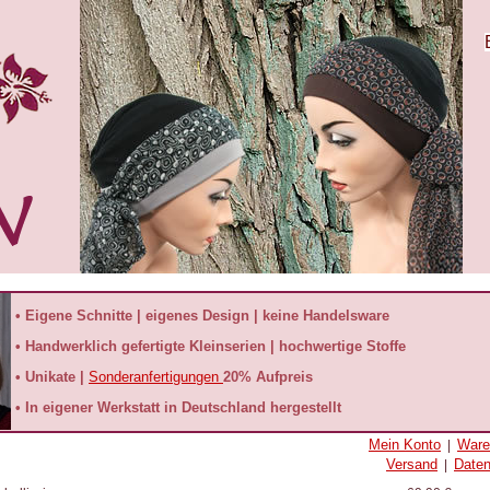
• Eigene Schnitte | eigenes Design | keine Handelsware
• Handwerklich gefertigte Kleinserien | hochwertige Stoffe
• Unikate |
Sonderanfertigungen
20% Aufpreis
• In eigener Werkstatt in Deutschland hergestellt
Mein Konto
Ware
|
Versand
Date
|