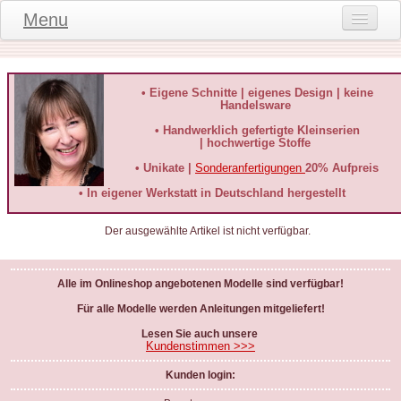
Menu
Onlineshop
Produktinformationen
• Eigene Schnitte | eigenes Design | keine
Handelsware
Kundeninformationen
• Handwerklich gefertigte Kleinserien
| hochwertige Stoffe
Kundenstimmen
• Unikate |
Sonderanfertigungen
20% Aufpreis
häufige Fragen
• In eigener Werkstatt in Deutschland hergestellt
Kontakt
Der ausgewählte Artikel ist nicht verfügbar.
Datenschutz
Alle im Onlineshop angebotenen Modelle sind verfügbar!
Widerruf-Formular
Für alle Modelle werden Anleitungen mitgeliefert!
Widerrufsbelehrung
Lesen Sie auch unsere
Kundenstimmen >>>
Kunden login: