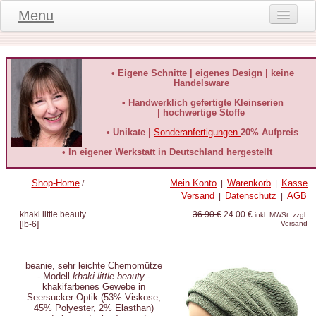
Menu
Onlineshop
Produktinformationen
• Eigene Schnitte | eigenes Design | keine
Handelsware
Kundeninformationen
• Handwerklich gefertigte Kleinserien
| hochwertige Stoffe
Kundenstimmen
• Unikate |
Sonderanfertigungen
20% Aufpreis
häufige Fragen
• In eigener Werkstatt in Deutschland hergestellt
Kontakt
Shop-Home
Mein Konto
Warenkorb
Kasse
/
|
|
Versand
Datenschutz
AGB
|
|
Datenschutz
khaki little beauty
36.90 €
24.00 €
inkl. MWSt. zzgl.
[
lb-6
]
Versand
Widerruf-Formular
Widerrufsbelehrung
beanie, sehr leichte Chemomütze
-
Modell
khaki little beauty
-
khakifarbenes Gewebe in
Seersucker-Optik
(53% Viskose,
45% Polyester, 2% Elasthan)