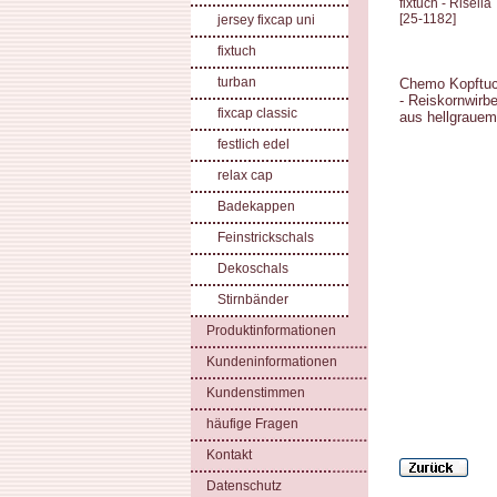
fixtuch - Risella
[
25-1182
]
jersey fixcap uni
fixtuch
turban
Chemo Kopftuch
- Reiskornwirb
fixcap classic
aus hellgrauem
festlich edel
relax cap
Badekappen
Feinstrickschals
Dekoschals
Stirnbänder
Produktinformationen
Kundeninformationen
Kundenstimmen
häufige Fragen
Kontakt
Datenschutz