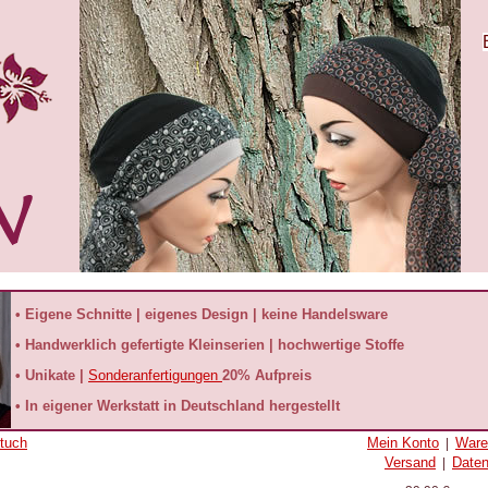
• Eigene Schnitte | eigenes Design | keine Handelsware
• Handwerklich gefertigte Kleinserien | hochwertige Stoffe
• Unikate |
Sonderanfertigungen
20% Aufpreis
• In eigener Werkstatt in Deutschland hergestellt
xtuch
Mein Konto
Ware
|
Versand
Date
|