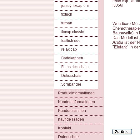
relax cap - ara
[
5056
]
jersey fixcap uni
fixtuch
turban
Wendbare Mütze
Chemotherapie
fixcap classic
Baumwolle) in L
Das Modell ist
festlich edel
Araba
ist der 
"Elefant" in d
relax cap
Badekappen
Feinstrickschals
Dekoschals
Stirnbänder
Produktinformationen
Kundeninformationen
Kundenstimmen
häufige Fragen
Kontakt
Datenschutz