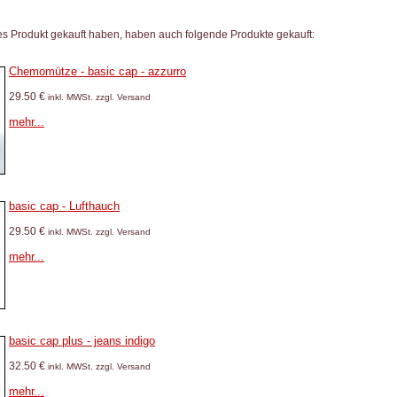
es Produkt gekauft haben, haben auch folgende Produkte gekauft:
Chemomütze - basic cap - azzurro
29.50 €
inkl. MWSt. zzgl. Versand
mehr...
basic cap - Lufthauch
29.50 €
inkl. MWSt. zzgl. Versand
mehr...
basic cap plus - jeans indigo
32.50 €
inkl. MWSt. zzgl. Versand
mehr...