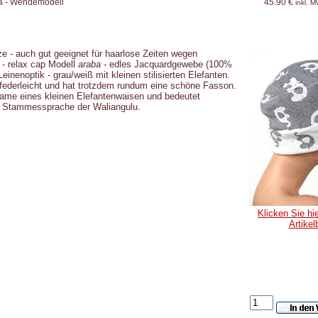
ba - Wendemodell
45.90 €
inkl. 
 - auch gut geeignet für haarlose Zeiten wegen
- relax cap Modell
araba
- edles Jacquardgewebe (100%
einenoptik - grau/weiß mit kleinen stilisierten Elefanten.
 federleicht und hat trotzdem rundum eine schöne Fasson.
Name eines kleinen Elefantenwaisen und bedeutet
er Stammessprache der Waliangulu.
Klicken Sie hie
Artikel