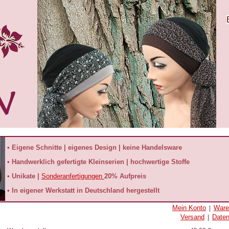
• Eigene Schnitte | eigenes Design | keine Handelsware
• Handwerklich gefertigte Kleinserien | hochwertige Stoffe
• Unikate |
Sonderanfertigungen
20% Aufpreis
• In eigener Werkstatt in Deutschland hergestellt
Mein Konto
Ware
|
Versand
Date
|