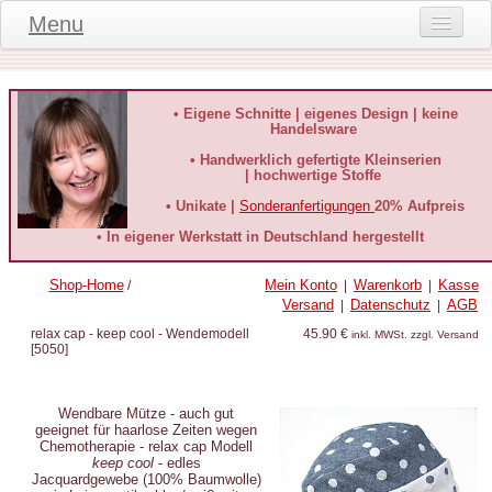
Menu
Onlineshop
Produktinformationen
• Eigene Schnitte | eigenes Design | keine
Handelsware
Kundeninformationen
• Handwerklich gefertigte Kleinserien
| hochwertige Stoffe
Kundenstimmen
• Unikate |
Sonderanfertigungen
20% Aufpreis
häufige Fragen
• In eigener Werkstatt in Deutschland hergestellt
Kontakt
Shop-Home
Mein Konto
Warenkorb
Kasse
/
|
|
Versand
Datenschutz
AGB
|
|
Datenschutz
relax cap - keep cool - Wendemodell
45.90 €
inkl. MWSt. zzgl. Versand
[
5050
]
Widerruf-Formular
Widerrufsbelehrung
Wendbare Mütze - auch gut
geeignet für haarlose Zeiten wegen
Chemotherapie
- relax cap Modell
keep cool
- edles
Jacquardgewebe (100% Baumwolle)