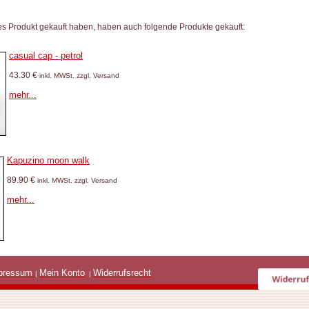
es Produkt gekauft haben, haben auch folgende Produkte gekauft:
casual cap - petrol
43.30 €
inkl. MWSt. zzgl. Versand
mehr...
Kapuzino moon walk
89.90 €
inkl. MWSt. zzgl. Versand
mehr...
pressum
Mein Konto
Widerrufsrecht
|
|