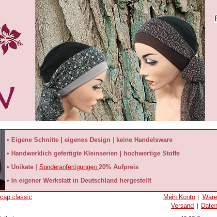
• Eigene Schnitte | eigenes Design | keine Handelsware
• Handwerklich gefertigte Kleinserien | hochwertige Stoffe
• Unikate |
Sonderanfertigungen
20% Aufpreis
• In eigener Werkstatt in Deutschland hergestellt
xcap classic
Mein Konto
Ware
|
Versand
Date
|