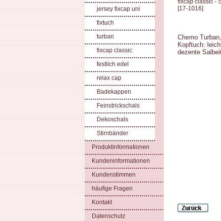
fixcap classic - 
[
17-1016
]
jersey fixcap uni
fixtuch
turban
Chemo Turban, 
Kopftuch: leich
fixcap classic
dezente Salbei
festlich edel
relax cap
Badekappen
Feinstrickschals
Dekoschals
Stirnbänder
Produktinformationen
Kundeninformationen
Kundenstimmen
häufige Fragen
Kontakt
Datenschutz