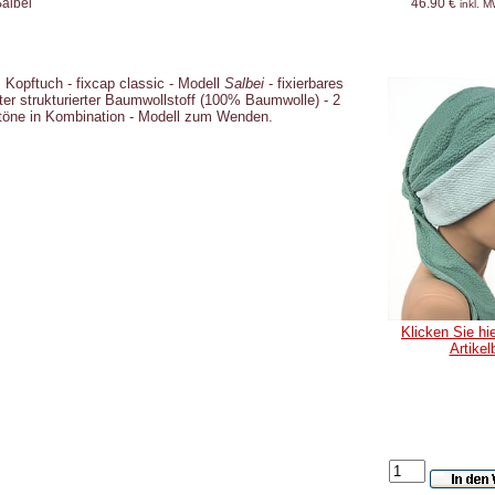
Salbei
46.90 €
inkl. 
Kopftuch - fixcap classic - Modell
Salbei
- fixierbares
ter strukturierter Baumwollstoff (100% Baumwolle) - 2
töne in Kombination - Modell zum Wenden.
Klicken Sie hie
Artikel