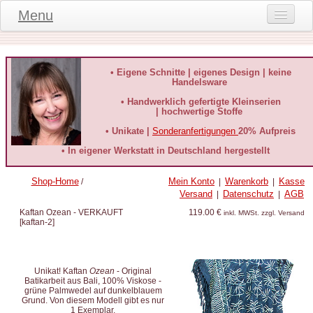
Menu
Onlineshop
Produktinformationen
• Eigene Schnitte | eigenes Design | keine
Handelsware
Kundeninformationen
• Handwerklich gefertigte Kleinserien
| hochwertige Stoffe
Kundenstimmen
• Unikate |
Sonderanfertigungen
20% Aufpreis
häufige Fragen
• In eigener Werkstatt in Deutschland hergestellt
Kontakt
Shop-Home
Mein Konto
Warenkorb
Kasse
/
|
|
Versand
Datenschutz
AGB
|
|
Datenschutz
Kaftan Ozean - VERKAUFT
119.00 €
inkl. MWSt. zzgl. Versand
[
kaftan-2
]
Widerruf-Formular
Widerrufsbelehrung
Unikat! Kaftan
Ozean
- Original
Batikarbeit aus Bali, 100% Viskose -
grüne Palmwedel auf dunkelblauem
Grund. Von diesem Modell gibt es nur
1 Exemplar.