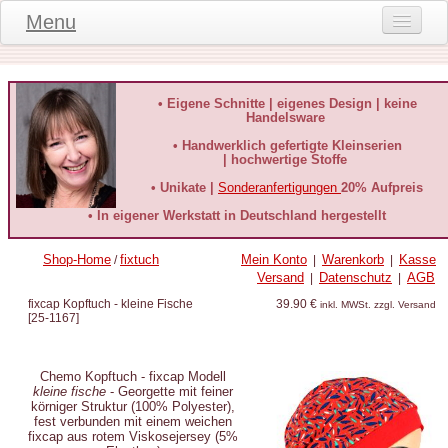
Menu
Onlineshop
Produktinformationen
• Eigene Schnitte | eigenes Design | keine
Handelsware
Kundeninformationen
• Handwerklich gefertigte Kleinserien
| hochwertige Stoffe
Kundenstimmen
• Unikate |
Sonderanfertigungen
20% Aufpreis
häufige Fragen
• In eigener Werkstatt in Deutschland hergestellt
Kontakt
Shop-Home
fixtuch
Mein Konto
Warenkorb
Kasse
/
|
|
Versand
Datenschutz
AGB
|
|
Datenschutz
fixcap Kopftuch - kleine Fische
39.90 €
inkl. MWSt. zzgl. Versand
[
25-1167
]
Widerruf-Formular
Widerrufsbelehrung
Chemo Kopftuch - fixcap Modell
kleine fische
- Georgette mit feiner
körniger Struktur (100% Polyester),
fest verbunden mit einem weichen
fixcap aus rotem Viskosejersey (5%