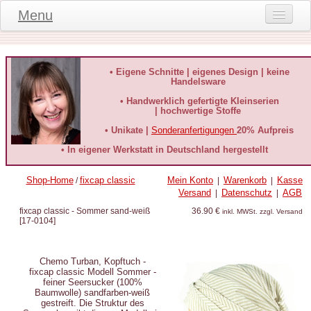
Menu
Onlineshop
Produktinformationen
• Eigene Schnitte | eigenes Design | keine
Handelsware
Kundeninformationen
• Handwerklich gefertigte Kleinserien
| hochwertige Stoffe
Kundenstimmen
• Unikate |
Sonderanfertigungen
20% Aufpreis
häufige Fragen
• In eigener Werkstatt in Deutschland hergestellt
Kontakt
Shop-Home
fixcap classic
Mein Konto
Warenkorb
Kasse
/
|
|
Versand
Datenschutz
AGB
|
|
Datenschutz
fixcap classic - Sommer sand-weiß
36.90 €
inkl. MWSt. zzgl. Versand
[
17-0104
]
Widerruf-Formular
Widerrufsbelehrung
Chemo Turban, Kopftuch -
fixcap classic Modell Sommer -
feiner Seersucker (100%
Baumwolle) sandfarben-weiß
gestreift. Die Struktur des