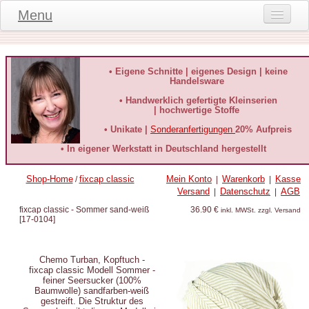
Menu
Onlineshop
Produktinformationen
• Eigene Schnitte | eigenes Design | keine
Handelsware
Kundeninformationen
• Handwerklich gefertigte Kleinserien
| hochwertige Stoffe
Kundenstimmen
• Unikate |
Sonderanfertigungen
20% Aufpreis
häufige Fragen
• In eigener Werkstatt in Deutschland hergestellt
Kontakt
Shop-Home
fixcap classic
Mein Konto
Warenkorb
Kasse
/
|
|
Versand
Datenschutz
AGB
|
|
Datenschutz
fixcap classic - Sommer sand-weiß
36.90 €
inkl. MWSt. zzgl. Versand
[
17-0104
]
Widerruf-Formular
Widerrufsbelehrung
Chemo Turban, Kopftuch -
fixcap classic Modell Sommer -
feiner Seersucker (100%
Baumwolle) sandfarben-weiß
gestreift. Die Struktur des