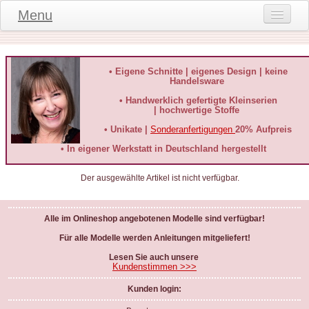
Menu
Onlineshop
Produktinformationen
• Eigene Schnitte | eigenes Design | keine
Handelsware
Kundeninformationen
• Handwerklich gefertigte Kleinserien
| hochwertige Stoffe
Kundenstimmen
• Unikate |
Sonderanfertigungen
20% Aufpreis
häufige Fragen
• In eigener Werkstatt in Deutschland hergestellt
Kontakt
Der ausgewählte Artikel ist nicht verfügbar.
Datenschutz
Alle im Onlineshop angebotenen Modelle sind verfügbar!
Widerruf-Formular
Für alle Modelle werden Anleitungen mitgeliefert!
Widerrufsbelehrung
Lesen Sie auch unsere
Kundenstimmen >>>
Kunden login: