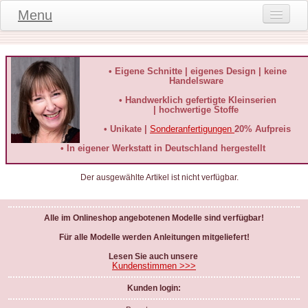
Menu
Onlineshop
Produktinformationen
• Eigene Schnitte | eigenes Design | keine
Handelsware
Kundeninformationen
• Handwerklich gefertigte Kleinserien
| hochwertige Stoffe
Kundenstimmen
• Unikate |
Sonderanfertigungen
20% Aufpreis
häufige Fragen
• In eigener Werkstatt in Deutschland hergestellt
Kontakt
Der ausgewählte Artikel ist nicht verfügbar.
Datenschutz
Alle im Onlineshop angebotenen Modelle sind verfügbar!
Widerruf-Formular
Für alle Modelle werden Anleitungen mitgeliefert!
Widerrufsbelehrung
Lesen Sie auch unsere
Kundenstimmen >>>
Kunden login: