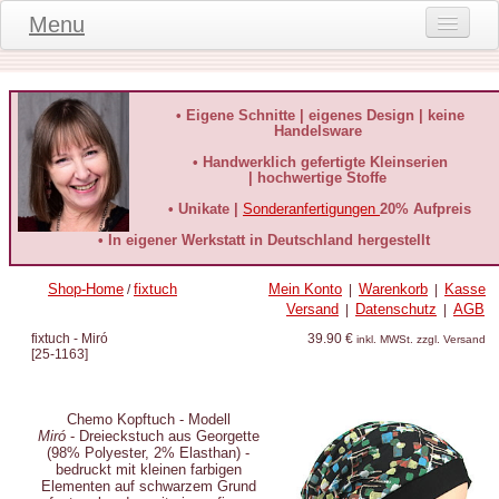
Menu
Onlineshop
Produktinformationen
• Eigene Schnitte | eigenes Design | keine
Handelsware
Kundeninformationen
• Handwerklich gefertigte Kleinserien
| hochwertige Stoffe
Kundenstimmen
• Unikate |
Sonderanfertigungen
20% Aufpreis
häufige Fragen
• In eigener Werkstatt in Deutschland hergestellt
Kontakt
Shop-Home
fixtuch
Mein Konto
Warenkorb
Kasse
/
|
|
Versand
Datenschutz
AGB
|
|
Datenschutz
fixtuch - Miró
39.90 €
inkl. MWSt. zzgl. Versand
[
25-1163
]
Widerruf-Formular
Widerrufsbelehrung
Chemo Kopftuch - Modell
Miró
- Dreieckstuch aus Georgette
(98% Polyester, 2% Elasthan) -
bedruckt mit kleinen farbigen
Elementen auf schwarzem Grund