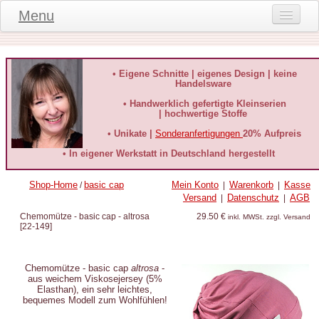
Menu
Onlineshop
Produktinformationen
• Eigene Schnitte | eigenes Design | keine
Handelsware
Kundeninformationen
• Handwerklich gefertigte Kleinserien
| hochwertige Stoffe
Kundenstimmen
• Unikate |
Sonderanfertigungen
20% Aufpreis
häufige Fragen
• In eigener Werkstatt in Deutschland hergestellt
Kontakt
Shop-Home
basic cap
Mein Konto
Warenkorb
Kasse
/
|
|
Versand
Datenschutz
AGB
|
|
Datenschutz
Chemomütze - basic cap - altrosa
29.50 €
inkl. MWSt. zzgl. Versand
[
22-149
]
Widerruf-Formular
Widerrufsbelehrung
Chemomütze - basic cap
altrosa
-
aus weichem Viskosejersey (5%
Elasthan), ein sehr leichtes,
bequemes Modell zum Wohlfühlen!