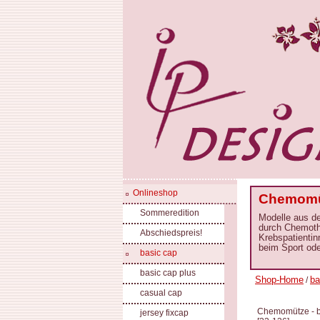
Onlineshop
Chemomüt
Sommeredition
Modelle aus d
durch Chemoth
Abschiedspreis!
Krebspatientin
beim Sport ode
basic cap
basic cap plus
Shop-Home
ba
/
casual cap
Chemomütze - ba
jersey fixcap