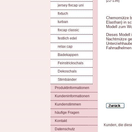
[
22-136
]
jersey fixcap uni
fixtuch
Chemomütze b
turban
Elasthan) in s
Modell zum Wo
fixcap classic
Dieses Modell 
festlich edel
Nachtmütze gee
Unterziehhaube
relax cap
Fahrradhelmen 
Badekappen
Feinstrickschals
Dekoschals
Stirnbänder
Produktinformationen
Kundeninformationen
Kundenstimmen
häufige Fragen
Kontakt
Kunden, die dies
Datenschutz