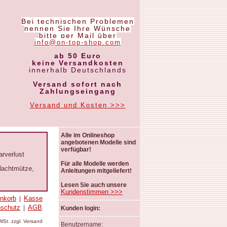
Bei technischen Problemen
nennen Sie Ihre Wünsche
bitte per Mail über
info@on-top-shop.com
ab 50 Euro
keine Versandkosten
innerhalb Deutschlands
Versand sofort nach
Zahlungseingang
Versand und Kosten >>>
Alle im Onlineshop
angebotenen Modelle sind
verfügbar!
arverlust
Für alle Modelle werden
 Nachtmütze,
Anleitungen mitgeliefert!
Lesen Sie auch unsere
Kundenstimmen >>>
nkorb
Kasse
|
nschutz
AGB
|
Kunden login:
MWSt. zzgl. Versand
Benutzername: