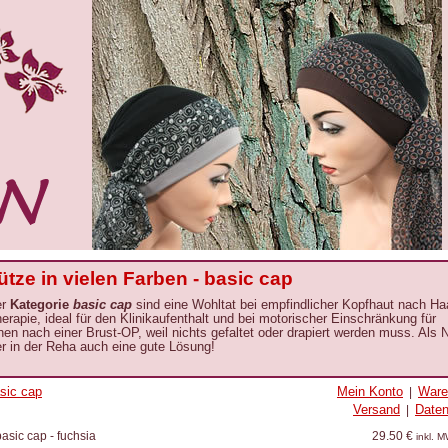
ze in vielen Farben - basic cap
er
Kategorie
basic cap
sind eine Wohltat bei empfindlicher Kopfhaut nach Ha
erapie
, ideal für den Klinikaufenthalt und bei motorischer Einschränkung für
nen nach einer Brust-OP, weil nichts gefaltet oder drapiert werden muss. Als
r in der Reha auch eine gute Lösung!
sic cap
Mein Konto
Ware
|
Versand
Date
|
sic cap - fuchsia
29.50 €
inkl. 