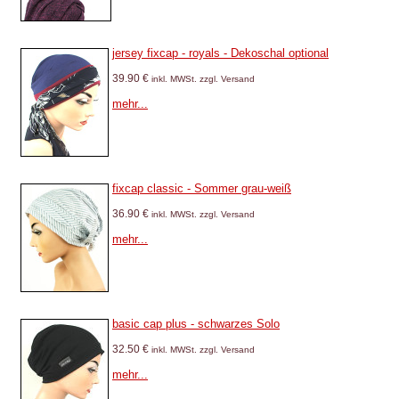
jersey fixcap - royals - Dekoschal optional
39.90 €
inkl. MWSt. zzgl. Versand
mehr...
fixcap classic - Sommer grau-weiß
36.90 €
inkl. MWSt. zzgl. Versand
mehr...
basic cap plus - schwarzes Solo
32.50 €
inkl. MWSt. zzgl. Versand
mehr...