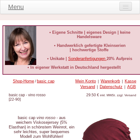
Menu
Onlineshop
Produktinformationen
• Eigene Schnitte | eigenes Design | keine
Handelsware
Kundeninformationen
• Handwerklich gefertigte Kleinserien
| hochwertige Stoffe
Kundenstimmen
• Unikate |
Sonderanfertigungen
20% Aufpreis
häufige Fragen
• In eigener Werkstatt in Deutschland hergestellt
Kontakt
Shop-Home
basic cap
Mein Konto
Warenkorb
Kasse
/
|
|
Versand
Datenschutz
AGB
|
|
Datenschutz
basic cap - vino rosso
29.50 €
inkl. MWSt. zzgl. Versand
[
22-90
]
Widerruf-Formular
Widerrufsbelehrung
basic cap
vino rosso
- aus
weichem Viskosejersey (5%
Elasthan) in schönstem Weinrot, ein
sehr leichtes, super bequemes
Modell zum Wohlfühlen!