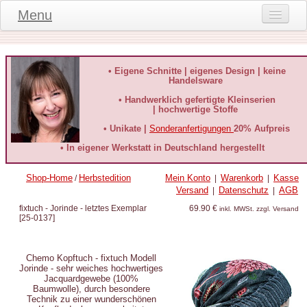
Menu
Onlineshop
Produktinformationen
• Eigene Schnitte | eigenes Design | keine
Handelsware
Kundeninformationen
• Handwerklich gefertigte Kleinserien
| hochwertige Stoffe
Kundenstimmen
• Unikate |
Sonderanfertigungen
20% Aufpreis
häufige Fragen
• In eigener Werkstatt in Deutschland hergestellt
Kontakt
Shop-Home
Herbstedition
Mein Konto
Warenkorb
Kasse
/
|
|
Versand
Datenschutz
AGB
|
|
Datenschutz
fixtuch - Jorinde - letztes Exemplar
69.90 €
inkl. MWSt. zzgl. Versand
[
25-0137
]
Widerruf-Formular
Widerrufsbelehrung
Chemo Kopftuch - fixtuch Modell
Jorinde - sehr weiches hochwertiges
Jacquardgewebe (100%
Baumwolle), durch besondere
Technik zu einer wunderschönen