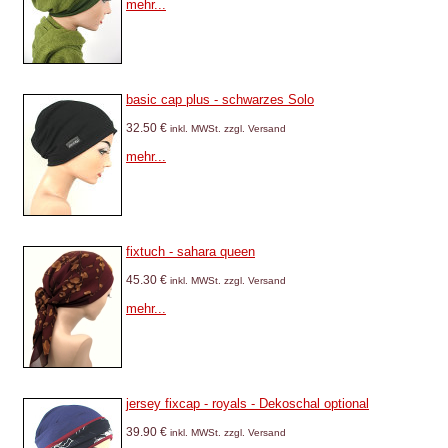
mehr...
basic cap plus - schwarzes Solo
32.50 €
inkl. MWSt. zzgl. Versand
mehr...
fixtuch - sahara queen
45.30 €
inkl. MWSt. zzgl. Versand
mehr...
jersey fixcap - royals - Dekoschal optional
39.90 €
inkl. MWSt. zzgl. Versand