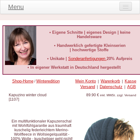
Menu
Onlineshop
Produktinformationen
• Eigene Schnitte | eigenes Design | keine
Handelsware
Kundeninformationen
• Handwerklich gefertigte Kleinserien
| hochwertige Stoffe
Kundenstimmen
• Unikate |
Sonderanfertigungen
20% Aufpreis
häufige Fragen
• In eigener Werkstatt in Deutschland hergestellt
Kontakt
Shop-Home
Winteredition
Mein Konto
Warenkorb
Kasse
/
|
|
Versand
Datenschutz
AGB
|
|
Datenschutz
Kapuzino winter cloud
89.90 €
inkl. MWSt. zzgl. Versand
[
1107
]
Widerruf-Formular
Widerrufsbelehrung
Ein multifunktionaler Kapuzenschal
mit Wohlfühlgarantie aus traumhaft
kuschelig federleichtem Merino-
Wollfleece in Wollsiegelqualität -
100% Wolle - kuscheliger geht nicht!