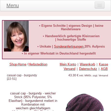
Menu
Onlineshop
Produktinformationen
• Eigene Schnitte | eigenes Design | keine
Handelsware
Kundeninformationen
• Handwerklich gefertigte Kleinserien
| hochwertige Stoffe
Kundenstimmen
• Unikate |
Sonderanfertigungen
20% Aufpreis
häufige Fragen
• In eigener Werkstatt in Deutschland hergestellt
Kontakt
Shop-Home
Herbstedition
Mein Konto
Warenkorb
Kasse
/
|
|
Versand
Datenschutz
AGB
|
|
Datenschutz
casual cap - burgundy
43.30 €
inkl. MWSt. zzgl. Versand
[
22-51
]
Widerruf-Formular
Widerrufsbelehrung
casual cap - burgundy - weicher
Strick (95% Polyester, 5%
Elasthan) - burgunderrot meliert in
Kombination mit
weichem gleichfarbigem