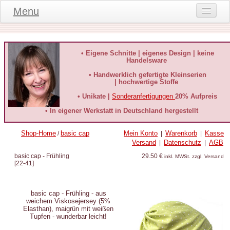
Menu
Onlineshop
Produktinformationen
• Eigene Schnitte | eigenes Design | keine
Handelsware
Kundeninformationen
• Handwerklich gefertigte Kleinserien
| hochwertige Stoffe
Kundenstimmen
• Unikate |
Sonderanfertigungen
20% Aufpreis
häufige Fragen
• In eigener Werkstatt in Deutschland hergestellt
Kontakt
Shop-Home
basic cap
Mein Konto
Warenkorb
Kasse
/
|
|
Versand
Datenschutz
AGB
|
|
Datenschutz
basic cap - Frühling
29.50 €
inkl. MWSt. zzgl. Versand
[
22-41
]
Widerruf-Formular
Widerrufsbelehrung
basic cap - Frühling - aus
weichem Viskosejersey (5%
Elasthan), maigrün mit weißen
Tupfen - wunderbar leicht!