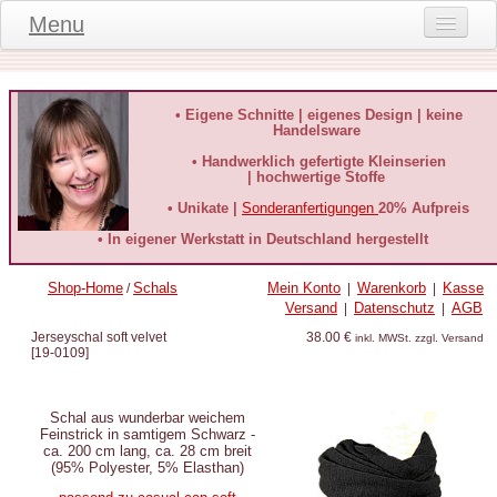
Menu
Onlineshop
Produktinformationen
• Eigene Schnitte | eigenes Design | keine
Handelsware
Kundeninformationen
• Handwerklich gefertigte Kleinserien
| hochwertige Stoffe
Kundenstimmen
• Unikate |
Sonderanfertigungen
20% Aufpreis
häufige Fragen
• In eigener Werkstatt in Deutschland hergestellt
Kontakt
Shop-Home
Schals
Mein Konto
Warenkorb
Kasse
/
|
|
Versand
Datenschutz
AGB
|
|
Datenschutz
Jerseyschal soft velvet
38.00 €
inkl. MWSt. zzgl. Versand
[
19-0109
]
Widerruf-Formular
Widerrufsbelehrung
Schal aus wunderbar weichem
Feinstrick in samtigem Schwarz -
ca. 200 cm lang, ca. 28 cm breit
(95% Polyester, 5% Elasthan)