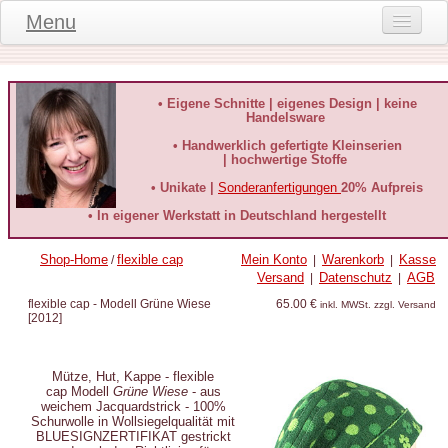
Menu
Onlineshop
Produktinformationen
• Eigene Schnitte | eigenes Design | keine
Handelsware
Kundeninformationen
• Handwerklich gefertigte Kleinserien
| hochwertige Stoffe
Kundenstimmen
• Unikate |
Sonderanfertigungen
20% Aufpreis
häufige Fragen
• In eigener Werkstatt in Deutschland hergestellt
Kontakt
Shop-Home
flexible cap
Mein Konto
Warenkorb
Kasse
/
|
|
Versand
Datenschutz
AGB
|
|
Datenschutz
flexible cap - Modell Grüne Wiese
65.00 €
inkl. MWSt. zzgl. Versand
[
2012
]
Widerruf-Formular
Widerrufsbelehrung
Mütze, Hut, Kappe - flexible
cap Modell
Grüne Wiese
- aus
weichem Jacquardstrick - 100%
Schurwolle in Wollsiegelqualität mit
BLUESIGNZERTIFIKAT gestrickt