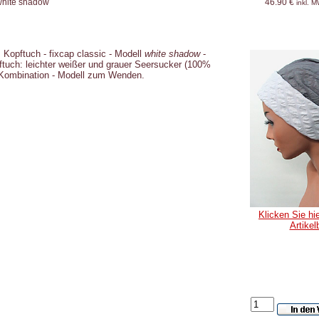
 white shadow
46.90 €
inkl. 
Kopftuch - fixcap classic - Modell
white shadow
-
pftuch: leichter weißer und grauer Seersucker (100%
 Kombination - Modell zum Wenden.
Klicken Sie hie
Artikel