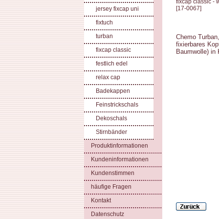
fixcap classic -
[
17-0067
]
jersey fixcap uni
fixtuch
turban
Chemo Turban, 
fixierbares Ko
fixcap classic
Baumwolle) in
festlich edel
relax cap
Badekappen
Feinstrickschals
Dekoschals
Stirnbänder
Produktinformationen
Kundeninformationen
Kundenstimmen
häufige Fragen
Kontakt
Datenschutz