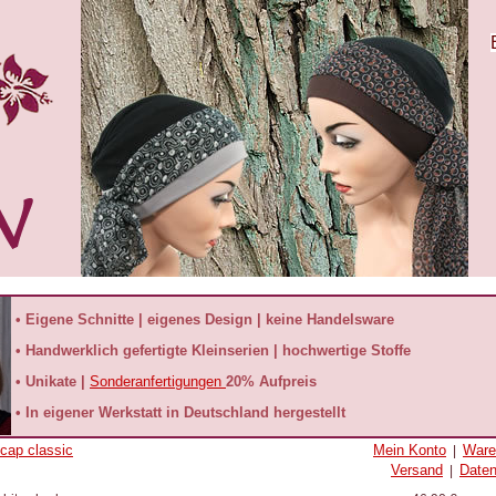
• Eigene Schnitte | eigenes Design | keine Handelsware
• Handwerklich gefertigte Kleinserien | hochwertige Stoffe
• Unikate |
Sonderanfertigungen
20% Aufpreis
• In eigener Werkstatt in Deutschland hergestellt
xcap classic
Mein Konto
Ware
|
Versand
Date
|